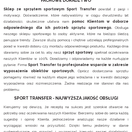
FACHOWE DORADZTWO
Sklep ze sprzętem sportowym Sport Transfer
powstał z pasji i
motywacji. Doświadczenie, które nabywaliśmy w ciągu dwudziestu lat
działalności, skutecznie ułatwia nam
pomoc Klientom w doborze
odpowiedniego dla ich potrzeb sprzętu sportowego.
Obsługa
naszego sklepu sportowego to osoby aktywne, które na bieżąco śledzą
panujące trendy. Zawsze służą pomocą i chętnie udzielają profesjonalnych
porad w kwestii doboru czy montażu odpowiedniego produktu. Każdego dnia
stawiamy sobie za cel to, aby nasz
sprzęt sportowy
spełniał oczekiwania
naszych Klientów w 100%. Doradzamy i odpowiadamy na każde nurtujące
pytanie. Firma
Sport Transfer to profesjonalne wsparcie w zakresie
wyposażenia obiektów sportowych.
Oprócz dostarczania sprzętu
pomagamy również na każdym etapie jego wdrażania i w kwestii dalszego
wyposażenia oraz rozmieszczenia. Żadna realizacja nie stanowi dla nas
problemu.
SPORT TRANSFER - NAJWYŻSZA JAKOŚĆ OBSŁUGI
Kierujemy się dewizą, że receptą na sukces jest szerokie otwarcie na
potrzeby oraz oczekiwania naszych Klientów. Bierzemy sobie do serca każdą
sugestię i opinię Klienta, jednocześnie analizując nasze działanie i
wyciągając wnioski na przyszłość. Dzięki temu jesteśmy w stanie
systematycznie się rozwijać i wyznaczać kierunki naszej działalności.