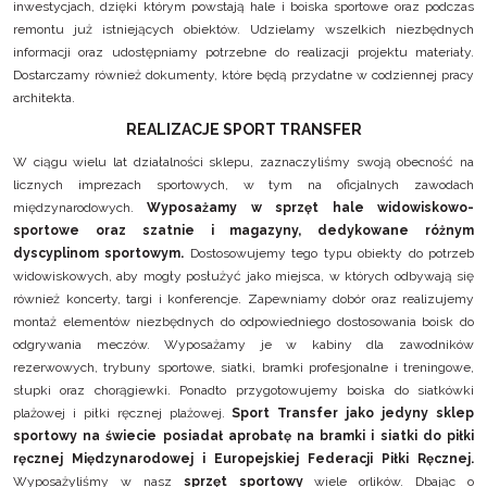
inwestycjach, dzięki którym powstają hale i boiska sportowe oraz podczas
remontu już istniejących obiektów. Udzielamy wszelkich niezbędnych
informacji oraz udostępniamy potrzebne do realizacji projektu materiały.
Dostarczamy również dokumenty, które będą przydatne w codziennej pracy
architekta.
REALIZACJE SPORT TRANSFER
W ciągu wielu lat działalności sklepu, zaznaczyliśmy swoją obecność na
licznych imprezach sportowych, w tym na oficjalnych zawodach
międzynarodowych.
Wyposażamy w sprzęt hale widowiskowo-
sportowe oraz szatnie i magazyny, dedykowane różnym
dyscyplinom sportowym.
Dostosowujemy tego typu obiekty do potrzeb
widowiskowych, aby mogły posłużyć jako miejsca, w których odbywają się
również koncerty, targi i konferencje. Zapewniamy dobór oraz realizujemy
montaż elementów niezbędnych do odpowiedniego dostosowania boisk do
odgrywania meczów. Wyposażamy je w kabiny dla zawodników
rezerwowych, trybuny sportowe, siatki, bramki profesjonalne i treningowe,
słupki oraz chorągiewki. Ponadto przygotowujemy boiska do siatkówki
plażowej i piłki ręcznej plażowej.
Sport Transfer jako jedyny sklep
sportowy na świecie posiadał aprobatę na bramki i siatki do piłki
ręcznej Międzynarodowej i Europejskiej Federacji Piłki Ręcznej.
Wyposażyliśmy w nasz
sprzęt sportowy
wiele orlików. Dbając o