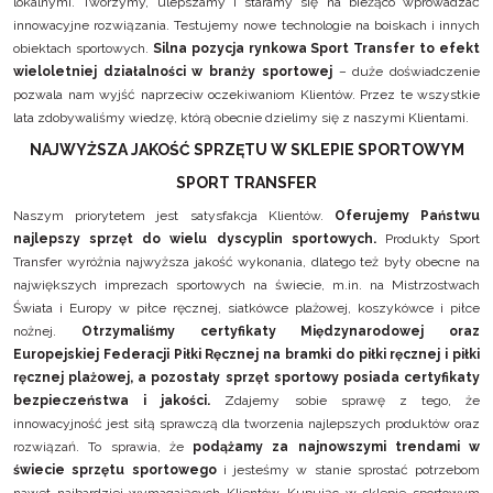
lokalnymi. Tworzymy, ulepszamy i staramy się na bieżąco wprowadzać
innowacyjne rozwiązania. Testujemy nowe technologie na boiskach i innych
obiektach sportowych.
Silna pozycja rynkowa Sport Transfer to efekt
wieloletniej działalności w branży sportowej
– duże doświadczenie
pozwala nam wyjść naprzeciw oczekiwaniom Klientów. Przez te wszystkie
lata zdobywaliśmy wiedzę, którą obecnie dzielimy się z naszymi Klientami.
NAJWYŻSZA JAKOŚĆ SPRZĘTU W SKLEPIE SPORTOWYM
SPORT TRANSFER
Naszym priorytetem jest satysfakcja Klientów.
Oferujemy Państwu
najlepszy sprzęt do wielu dyscyplin sportowych.
Produkty Sport
Transfer wyróżnia najwyższa jakość wykonania, dlatego też były obecne na
największych imprezach sportowych na świecie, m.in. na Mistrzostwach
Świata i Europy w piłce ręcznej, siatkówce plażowej, koszykówce i piłce
nożnej.
Otrzymaliśmy certyfikaty Międzynarodowej oraz
Europejskiej Federacji Piłki Ręcznej na bramki do piłki ręcznej i piłki
ręcznej plażowej, a pozostały sprzęt sportowy posiada certyfikaty
bezpieczeństwa i jakości.
Zdajemy sobie sprawę z tego, że
innowacyjność jest siłą sprawczą dla tworzenia najlepszych produktów oraz
rozwiązań. To sprawia, że
podążamy za najnowszymi trendami w
świecie sprzętu sportowego
i jesteśmy w stanie sprostać potrzebom