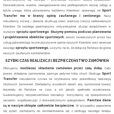
Doświadczenie, wiedza, zaangażowanie oraz profesjonalizm naszej załogi, a
także uwaga, którą poświęcamy każdemu Klientowi, sprawiają, że
Sport
Transfer ma w branży opinię zaufanego i cenionego.
Nasz
nieustanny rozwój i starania skutkują coraz większą rzeszą zadowolonych
Klientów. Do każdego podchodzimy indywidualnie, służąc doradztwem w
wyborze
sprzętu sportowego
.
Służymy pomocą podczas planowania
i projektowania obiektów sportowych.
Jakość świadczonych przez nas
usług potwierdzają liczne pozytywne opinie naszych Klientów oraz recenzje
naszego
sprzętu sportowego.
Liczymy na to, że dołączą Państwo do grona
naszych zaufanych kontrahentów.
SZYBKI CZAS REALIZACJI I BEZPIECZEŃSTWO ZAMÓWIEŃ
Oferujemy
możliwość składania zamówień przez całą dobę.
Cały
proces składania zamówienia zajmuje jedynie kilka chwil. Obsługa
Sport
Transfer
nieustannie czuwa na szybkością oraz prawidłową realizacją
złożonych zamówień. Dokładamy wszelkich starań, aby zamówione towary
docierały do Państwa na czas, a ich jakość spełniała oczekiwania.
Gwarantujemy bezpieczeństwo transakcji. Korzystamy ze sprawdzonych
narzędzi, współpracując z doświadczonymi specjalistami.
Państwa dane
są w naszym sklepie całkowicie bezpieczne.
W przypadku pojawienia
się pytań, zachęcamy do skontaktowania się z obsługą naszego sklepu