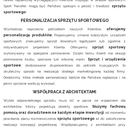
nawet najbardziej wymagających Klientów. Kupując w sklepie sportowym
Sport Transfer, mogą być Państwo spokojni o jakość i trwałość
sprzętu
sportowego
!
PERSONALIZACJA SPRZĘTU SPORTOWEGO
Wychodząc naprzeciw potrzebom naszych Klientów,
oferujemy
personalizację produktów.
Proponujemy zmianę kolorystyki urządzeń
sportowych, znakujemy sprzęt dowolnym logotypem lub zgodnie z
indywidualnym projektem Klienta. Oferujemy
sprzęt sportowy
wykonywany na specjalne zamówienie. Dzięki temu Klient ma okazję
promowania klubu, sponsora lub własnej marki.
Sprzęt i urządzenia
sportowe
, dostosowane stuprocentowo do potrzeb kupujących, to
skuteczny sposób na realizację strategii marketingowej każdej firmy.
Doradzimy, która metoda personalizacji będzie dla Państwa najlepsza i na
jakim sprzęcie warto ją wykonać.
WSPÓŁPRACA Z ARCHITEKTAMI
Wybór odpowiedniego sprzętu musi iść w parze ze wsparciem dla
architektów, którzy projektują obiekty sportowe.
Służymy fachową
pomocą oraz doradztwem na każdym etapie inwestycji
, od momentu
powstania planu rozmieszczenia
sprzętu sportowego
aż do zakończenia
realizacji koncepcji projektowej. Współpracujemy z architektami przy