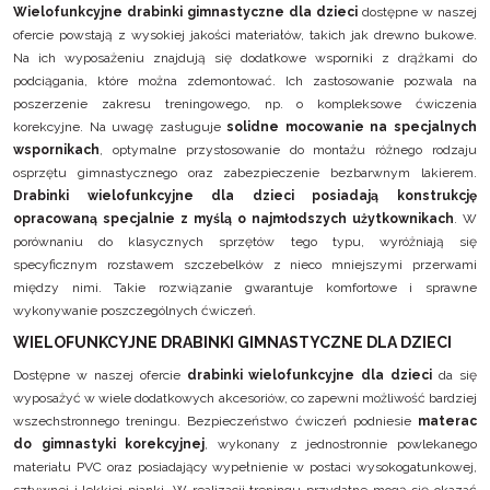
Wielofunkcyjne drabinki gimnastyczne dla dzieci
dostępne w naszej
ofercie powstają z wysokiej jakości materiałów, takich jak drewno bukowe.
Na ich wyposażeniu znajdują się dodatkowe wsporniki z drążkami do
podciągania, które można zdemontować. Ich zastosowanie pozwala na
poszerzenie zakresu treningowego, np. o kompleksowe ćwiczenia
korekcyjne. Na uwagę zasługuje
solidne mocowanie na specjalnych
wspornikach
, optymalne przystosowanie do montażu różnego rodzaju
osprzętu gimnastycznego oraz zabezpieczenie bezbarwnym lakierem.
Drabinki wielofunkcyjne dla dzieci posiadają konstrukcję
opracowaną specjalnie z myślą o najmłodszych użytkownikach
. W
porównaniu do klasycznych sprzętów tego typu, wyróżniają się
specyficznym rozstawem szczebelków z nieco mniejszymi przerwami
między nimi. Takie rozwiązanie gwarantuje komfortowe i sprawne
wykonywanie poszczególnych ćwiczeń.
WIELOFUNKCYJNE DRABINKI GIMNASTYCZNE DLA DZIECI
Dostępne w naszej ofercie
drabinki wielofunkcyjne dla dzieci
da się
wyposażyć w wiele dodatkowych akcesoriów, co zapewni możliwość bardziej
wszechstronnego treningu. Bezpieczeństwo ćwiczeń podniesie
materac
do gimnastyki korekcyjnej
, wykonany z jednostronnie powlekanego
materiału PVC oraz posiadający wypełnienie w postaci wysokogatunkowej,