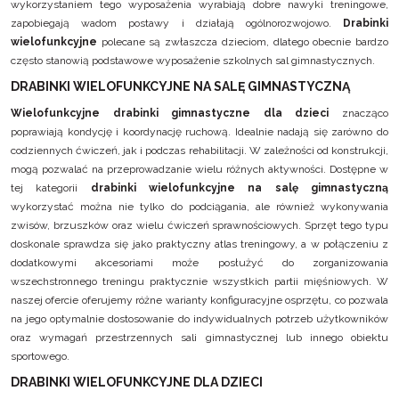
wykorzystaniem tego wyposażenia wyrabiają dobre nawyki treningowe,
zapobiegają wadom postawy i działają ogólnorozwojowo.
Drabinki
wielofunkcyjne
polecane są zwłaszcza dzieciom, dlatego obecnie bardzo
często stanowią podstawowe wyposażenie szkolnych sal gimnastycznych.
DRABINKI WIELOFUNKCYJNE NA SALĘ GIMNASTYCZNĄ
Wielofunkcyjne drabinki gimnastyczne dla dzieci
znacząco
poprawiają kondycję i koordynację ruchową. Idealnie nadają się zarówno do
codziennych ćwiczeń, jak i podczas rehabilitacji. W zależności od konstrukcji,
mogą pozwalać na przeprowadzanie wielu różnych aktywności. Dostępne w
tej kategorii
drabinki wielofunkcyjne na salę gimnastyczną
wykorzystać można nie tylko do podciągania, ale również wykonywania
zwisów, brzuszków oraz wielu ćwiczeń sprawnościowych. Sprzęt tego typu
doskonale sprawdza się jako praktyczny atlas treningowy, a w połączeniu z
dodatkowymi akcesoriami może posłużyć do zorganizowania
wszechstronnego treningu praktycznie wszystkich partii mięśniowych. W
naszej ofercie oferujemy różne warianty konfiguracyjne osprzętu, co pozwala
na jego optymalnie dostosowanie do indywidualnych potrzeb użytkowników
oraz wymagań przestrzennych sali gimnastycznej lub innego obiektu
sportowego.
DRABINKI WIELOFUNKCYJNE DLA DZIECI