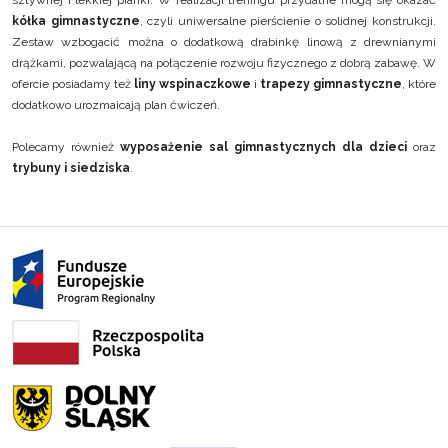
sztywnej i lekkiej pianki. W realizacji treningu przydatne mogą się okazać
kółka gimnastyczne
, czyli uniwersalne pierścienie o solidnej konstrukcji.
Zestaw wzbogacić można o dodatkową drabinkę linową z drewnianymi
drążkami, pozwalającą na połączenie rozwoju fizycznego z dobrą zabawę. W
ofercie posiadamy też
liny wspinaczkowe
i
trapezy gimnastyczne
, które
dodatkowo urozmaicają plan ćwiczeń.
Polecamy również
wyposażenie sal gimnastycznych dla dzieci
oraz
trybuny i siedziska
.