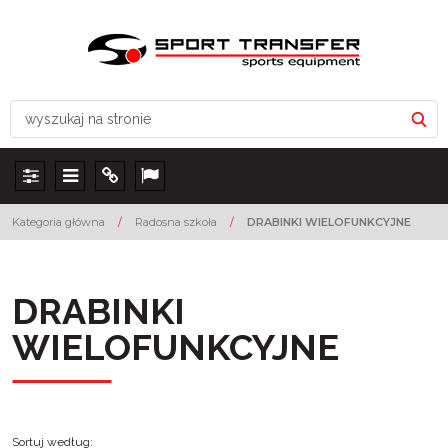
Panel
Menu
Info
Lang
Kategoria główna
/
Radosna szkoła
/
DRABINKI WIELOFUNKCYJNE
DRABINKI
WIELOFUNKCYJNE
Sortuj według
: