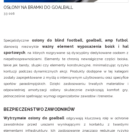
OSŁONY NA BRAMKI DO GOALBALL
33 006
Specjalistyczne
osłony do blind football, goalball, amp futbol
,
stanowią niezwykle
ważny element wyposażenia boisk i hal
sportowych
, na których rozgrywane są dyscypliny dedykowane osobom z
niepełnosprawnościami. Elementy te chronią newralgiczne części boiska,
takie jak bandy, słupki czy elementy konstrukcyjne, minimalizując ryzyko
kontuzji podczas dynamicznych akcji. Produkty dostępne w tej kategorii
zostały zaprojektowane z myślą o intensywnym użytkowaniu oraz specyfice
sportów paraolimpijskich. Dzięki zastosowaniu trwałych materiałów i
odpowiedniej amortyzacji osłony skutecznie zwiększają komfort gry,
jednocześnie spełniając wymogi organizatorów zawodów i trenerów.
BEZPIECZEŃSTWO ZAWODNIKÓW
Wytrzymałe osłony do goalball
odgrywają kluczową rolę w ochronie
zawodników przed urazami wynikającymi z kontaktu z twardymi
elementami infrastruktury. Ich zastosowanie znacząco redukuje ryzyko