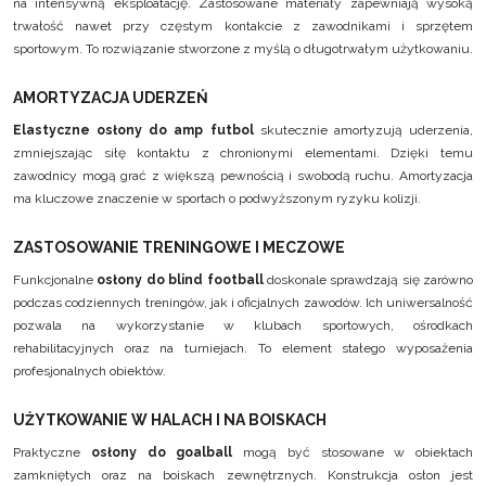
na intensywną eksploatację. Zastosowane materiały zapewniają wysoką
trwałość nawet przy częstym kontakcie z zawodnikami i sprzętem
sportowym. To rozwiązanie stworzone z myślą o długotrwałym użytkowaniu.
AMORTYZACJA UDERZEŃ
Elastyczne osłony do amp futbol
skutecznie amortyzują uderzenia,
zmniejszając siłę kontaktu z chronionymi elementami. Dzięki temu
zawodnicy mogą grać z większą pewnością i swobodą ruchu. Amortyzacja
ma kluczowe znaczenie w sportach o podwyższonym ryzyku kolizji.
ZASTOSOWANIE TRENINGOWE I MECZOWE
Funkcjonalne
osłony do blind football
doskonale sprawdzają się zarówno
podczas codziennych treningów, jak i oficjalnych zawodów. Ich uniwersalność
pozwala na wykorzystanie w klubach sportowych, ośrodkach
rehabilitacyjnych oraz na turniejach. To element stałego wyposażenia
profesjonalnych obiektów.
UŻYTKOWANIE W HALACH I NA BOISKACH
Praktyczne
osłony do goalball
mogą być stosowane w obiektach
zamkniętych oraz na boiskach zewnętrznych. Konstrukcja osłon jest