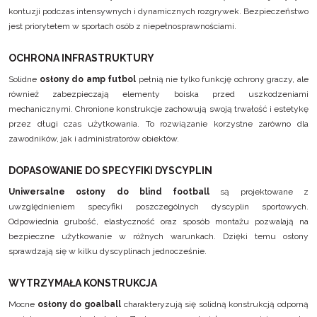
kontuzji podczas intensywnych i dynamicznych rozgrywek. Bezpieczeństwo
jest priorytetem w sportach osób z niepełnosprawnościami.
OCHRONA INFRASTRUKTURY
Solidne
osłony do amp futbol
pełnią nie tylko funkcję ochrony graczy, ale
również zabezpieczają elementy boiska przed uszkodzeniami
mechanicznymi. Chronione konstrukcje zachowują swoją trwałość i estetykę
przez długi czas użytkowania. To rozwiązanie korzystne zarówno dla
zawodników, jak i administratorów obiektów.
DOPASOWANIE DO SPECYFIKI DYSCYPLIN
Uniwersalne osłony do blind football
są projektowane z
uwzględnieniem specyfiki poszczególnych dyscyplin sportowych.
Odpowiednia grubość, elastyczność oraz sposób montażu pozwalają na
bezpieczne użytkowanie w różnych warunkach. Dzięki temu osłony
sprawdzają się w kilku dyscyplinach jednocześnie.
WYTRZYMAŁA KONSTRUKCJA
Mocne
osłony do goalball
charakteryzują się solidną konstrukcją odporną