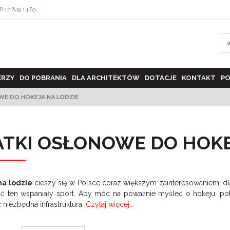
8 12 649 14 83
ERZY
DO POBRANIA
DLA ARCHITEKTÓW
DOTACJE
KONTAKT
PO
WE DO HOKEJA NA LODZIE
ATKI OSŁONOWE DO HOKE
na lodzie
cieszy się w Polsce coraz większym zainteresowaniem, dla
ć ten wspaniały sport. Aby móc na poważnie myśleć o hokeju, potr
 niezbędna infrastruktura.
Czytaj więcej...