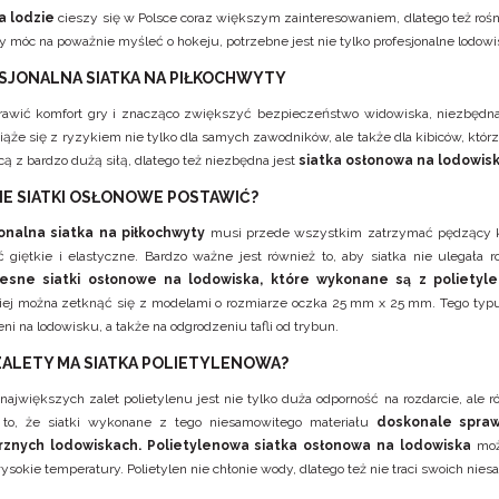
a lodzie
cieszy się w Polsce coraz większym zainteresowaniem, dlatego też rośn
by móc na poważnie myśleć o hokeju, potrzebne jest nie tylko profesjonalne lodowi
SJONALNA SIATKA NA PIŁKOCHWYTY
rawić komfort gry i znacząco zwiększyć bezpieczeństwo widowiska, niezbędn
iąże się z ryzykiem nie tylko dla samych zawodników, ale także dla kibiców, kt
ecą z bardzo dużą siłą, dlatego też niezbędna jest
siatka osłonowa na lodowisk
KIE SIATKI OSŁONOWE POSTAWIĆ?
onalna siatka na piłkochwyty
musi przede wszystkim zatrzymać pędzący kr
 giętkie i elastyczne. Bardzo ważne jest również to, aby siatka nie ulegała
esne siatki osłonowe na lodowiska, które wykonane są z polietyle
iej można zetknąć się z modelami o rozmiarze oczka 25 mm x 25 mm. Tego typu 
ni na lodowisku, a także na odgrodzeniu tafli od trybun.
 ZALETY MA SIATKA POLIETYLENOWA?
największych zalet polietylenu jest nie tylko duża odporność na rozdarcie, ale 
 to, że siatki wykonane z tego niesamowitego materiału
doskonale spraw
rznych lodowiskach.
Polietylenowa siatka osłonowa na lodowiska
może
ysokie temperatury. Polietylen nie chłonie wody, dlatego też nie traci swoich nie