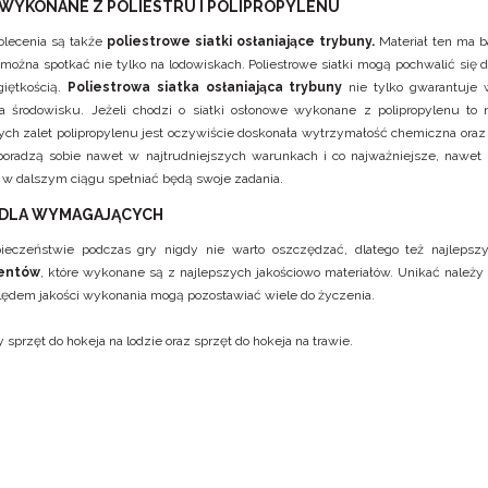
I WYKONANE Z POLIESTRU I POLIPROPYLENU
lecenia są także
poliestrowe siatki osłaniające trybuny.
Materiał ten ma ba
 można spotkać nie tylko na lodowiskach. Poliestrowe siatki mogą pochwalić się
giętkością.
Poliestrowa siatka osłaniająca trybuny
nie tylko gwarantuje 
na środowisku. Jeżeli chodzi o siatki osłonowe wykonane z polipropylenu t
ch zalet polipropylenu jest oczywiście doskonała wytrzymałość chemiczna oraz 
oradzą sobie nawet w najtrudniejszych warunkach i co najważniejsze, nawet
i w dalszym ciągu spełniać będą swoje zadania.
I DLA WYMAGAJĄCYCH
ieczeństwie podczas gry nigdy nie warto oszczędzać, dlatego też najle
entów
, które wykonane są z najlepszych jakościowo materiałów. Unikać należy
ędem jakości wykonania mogą pozostawiać wiele do życzenia.
y
sprzęt do hokeja na lodzie
oraz
sprzęt do hokeja na trawie
.