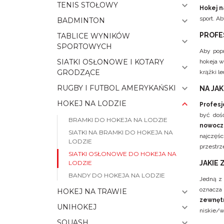
TENIS STOŁOWY
Hokej n
sport. A
BADMINTON
PROFE
TABLICE WYNIKÓW
SPORTOWYCH
Aby pop
SIATKI OSŁONOWE I KOTARY
hokeja w
GRODZĄCE
krążki l
RUGBY I FUTBOL AMERYKAŃSKI
NA JA
HOKEJ NA LODZIE
Profesj
być dość
BRAMKI DO HOKEJA NA LODZIE
nowocz
SIATKI NA BRAMKI DO HOKEJA NA
najczęśc
LODZIE
przestrze
SIATKI OSŁONOWE DO HOKEJA NA
JAKIE
LODZIE
BANDY DO HOKEJA NA LODZIE
Jedną z 
oznacza
HOKEJ NA TRAWIE
zewnęt
UNIHOKEJ
niskie/w
SQUASH