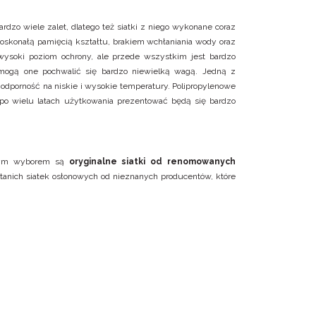
rdzo wiele zalet, dlatego też siatki z niego wykonane coraz
 doskonałą pamięcią kształtu, brakiem wchłaniania wody oraz
wysoki poziom ochrony, ale przede wszystkim jest bardzo
o mogą one pochwalić się bardzo niewielką wagą. Jedną z
odporność na niskie i wysokie temperatury. Polipropylenowe
 po wielu latach użytkowania prezentować będą się bardzo
pszym wyborem są
oryginalne siatki od renomowanych
 tanich siatek osłonowych od nieznanych producentów, które