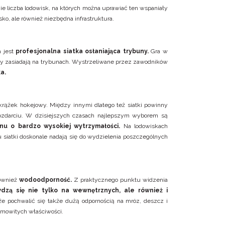
ie liczba lodowisk, na których można uprawiać ten wspaniały
sko, ale również niezbędna infrastruktura.
a jest
profesjonalna siatka osłaniająca trybuny.
Gra w
órzy zasiadają na trybunach. Wystrzeliwane przez zawodników
a.
ążek hokejowy. Między innymi dlatego też siatki powinny
 rozdarciu. W dzisiejszych czasach najlepszym wyborem są
nu o bardzo wysokiej wytrzymałości.
Na lodowiskach
siatki doskonale nadają się do wydzielenia poszczególnych
również
wodoodporność.
Z praktycznego punktu widzenia
dzą się nie tylko na wewnętrznych, ale również i
 pochwalić się także dużą odpornością na mróz, deszcz i
samowitych właściwości.