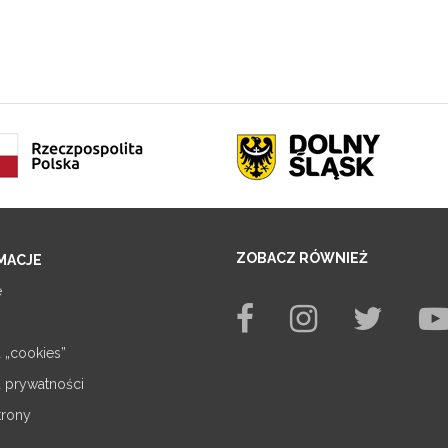
ZOBACZ RÓWNIEŻ
MACJE
e
a „cookies”
a prywatności
trony