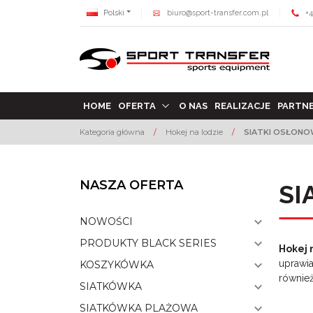
Polski
biuro@sport-transfer.com.pl
+4
HOME
OFERTA
O NAS
REALIZACJE
PARTN
Kategoria główna
/
Hokej na lodzie
/
SIATKI OSŁONO
NASZA OFERTA
SI
NOWOŚCI
PRODUKTY BLACK SERIES
Hokej 
uprawia
KOSZYKÓWKA
również
SIATKÓWKA
SIATKÓWKA PLAŻOWA