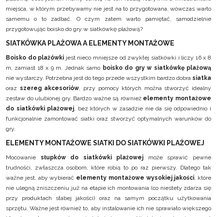
miejsca, w którym przebywamy nie jest na to przygotowana, wówczas warto
samemu o to zadbać. O czym zatem warto pamiętać, samodzielnie
przygotowując boisko do gry w siatkówkę plażową?
SIATKÓWKA PLAŻOWA A ELEMENTY MONTAŻOWE
Boisko do plażówki
jest nieco mniejsze od zwykłej siatkówki i liczy 16 x 8
m, zamiast 18 x 9 m. Jednak samo
boisko do gry w siatkówkę plażową
nie wystarczy. Potrzebna jest do tego przede wszystkim bardzo dobra
siatka
oraz
szereg akcesoriów
, przy pomocy których można stworzyć idealny
zestaw do ulubionej gry. Bardzo ważne są również
elementy montażowe
do siatkówki plażowej
, bez których w zasadzie nie da się odpowiednio i
funkcjonalnie zamontować siatki oraz stworzyć optymalnych warunków do
gry.
ELEMENTY MONTAŻOWE SIATKI DO SIATKÓWKI PLAŻOWEJ
Mocowanie
słupków do siatkówki plażowej
może sprawić pewne
trudności, zwłaszcza osobom, które robią to po raz pierwszy. Dlatego tak
ważne jest, aby wybierać
elementy montażowe wysokiej jakości
, które
nie ulegną zniszczeniu już na etapie ich montowania (co niestety zdarza się
przy produktach słabej jakości) oraz na samym początku użytkowania
sprzętu. Ważne jest również to, aby instalowanie ich nie sprawiało większego