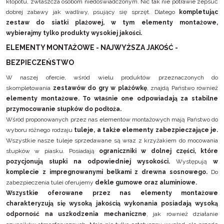
kłopotu, zwłaszcza osobom niedoświadczonym. Nic tak nie potrawie zepsuć
dobrej zabawy jak wadliwy, psujący się sprzęt. Dlatego
kompletując
zestaw do siatki plażowej, w tym elementy montażowe,
wybierajmy tylko produkty wysokiej jakości.
ELEMENTY MONTAŻOWE - NAJWYŻSZA JAKOŚĆ -
BEZPIECZEŃSTWO
W naszej ofercie, wśród wielu produktów przeznaczonych do
skompletowania
zestawów do gry w plażówkę
, znajdą Państwo również
elementy montażowe.
To właśnie one odpowiadają za stabilne
przymocowanie słupków do podłoża.
Wśród proponowanych przez nas elementów montażowych mają Państwo do
wyboru różnego rodzaju
tuleje, a także elementy zabezpieczające je.
Wszystkie nasze tuleje sprzedawane są wraz z krzyżakiem do mocowania
słupków w piasku. Posiadają
ograniczniki w dolnej części, które
pozycjonują słupki na odpowiedniej wysokości.
Występują
w
komplecie z impregnowanymi belkami z drewna sosnowego.
Do
zabezpieczenia tulei oferujemy
dekle gumowe oraz aluminiowe.
Wszystkie oferowane przez nas elementy montażowe
charakteryzują się wysoką jakością wykonania posiadają wysoką
odporność na uszkodzenia mechaniczne
, jak również działanie