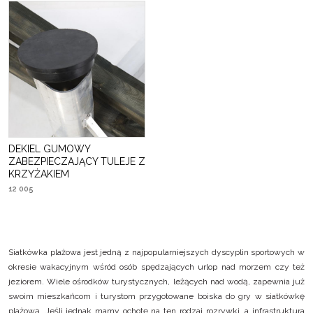
DEKIEL GUMOWY
ZABEZPIECZAJĄCY TULEJE Z
KRZYŻAKIEM
12 005
Siatkówka plażowa jest jedną z najpopularniejszych dyscyplin sportowych w
okresie wakacyjnym wśród osób spędzających urlop nad morzem czy też
jeziorem. Wiele ośrodków turystycznych, leżących nad wodą, zapewnia już
swoim mieszkańcom i turystom przygotowane boiska do gry w siatkówkę
plażową. Jeśli jednak mamy ochotę na ten rodzaj rozrywki, a infrastruktura