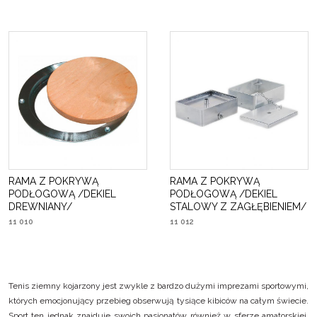
RAMA Z POKRYWĄ
RAMA Z POKRYWĄ
PODŁOGOWĄ /DEKIEL
PODŁOGOWĄ /DEKIEL
DREWNIANY/
STALOWY Z ZAGŁĘBIENIEM/
11 010
11 012
Tenis ziemny kojarzony jest zwykle z bardzo dużymi imprezami sportowymi,
których emocjonujący przebieg obserwują tysiące kibiców na całym świecie.
Sport ten jednak znajduje swoich pasjonatów również w sferze amatorskiej,