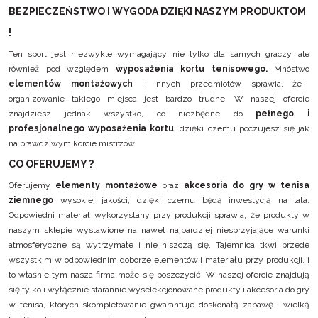
BEZPIECZEŃSTWO I WYGODA DZIĘKI NASZYM PRODUKTOM
!
Ten sport jest niezwykle wymagający nie tylko dla samych graczy, ale
również pod względem
wyposażenia kortu tenisowego.
Mnóstwo
elementów montażowych
i innych przedmiotów sprawia, że
organizowanie takiego miejsca jest bardzo trudne. W naszej ofercie
znajdziesz jednak wszystko, co niezbędne do
pełnego i
profesjonalnego wyposażenia kortu
, dzięki czemu poczujesz się jak
na prawdziwym korcie mistrzów!
CO OFERUJEMY ?
Oferujemy
elementy montażowe
oraz
akcesoria do gry w tenisa
ziemnego
wysokiej jakości, dzięki czemu będą inwestycją na lata.
Odpowiedni materiał wykorzystany przy produkcji sprawia, że produkty w
naszym sklepie wystawione na nawet najbardziej niesprzyjające warunki
atmosferyczne są wytrzymałe i nie niszczą się. Tajemnica tkwi przede
wszystkim w odpowiednim doborze elementów i materiału przy produkcji, i
to właśnie tym nasza firma może się poszczycić. W naszej ofercie znajdują
się tylko i wyłącznie starannie wyselekcjonowane produkty i akcesoria do gry
w tenisa, których skompletowanie gwarantuje doskonałą zabawę i wielką