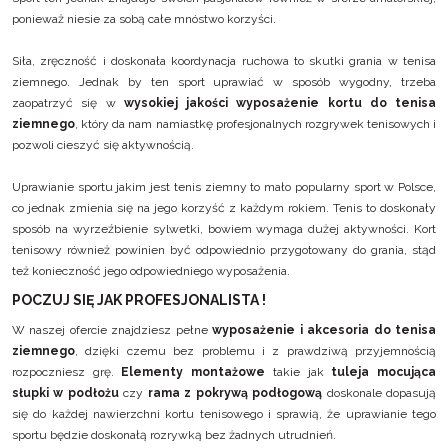
ponieważ niesie za sobą całe mnóstwo korzyści.
Siła, zręczność i doskonała koordynacja ruchowa to skutki grania w tenisa
ziemnego. Jednak by ten sport uprawiać w sposób wygodny, trzeba
zaopatrzyć się w
wysokiej jakości wyposażenie kortu do tenisa
ziemnego
, który da nam namiastkę profesjonalnych rozgrywek tenisowych i
pozwoli cieszyć się aktywnością.
Uprawianie sportu jakim jest tenis ziemny to mało popularny sport w Polsce,
co jednak zmienia się na jego korzyść z każdym rokiem. Tenis to doskonały
sposób na wyrzeźbienie sylwetki, bowiem wymaga dużej aktywności. Kort
tenisowy również powinien być odpowiednio przygotowany do grania, stąd
też konieczność jego odpowiedniego wyposażenia.
POCZUJ SIĘ JAK PROFESJONALISTA !
W naszej ofercie znajdziesz pełne
wyposażenie i akcesoria do tenisa
ziemnego
, dzięki czemu bez problemu i z prawdziwą przyjemnością
rozpoczniesz grę.
Elementy montażowe
takie jak
tuleja mocująca
słupki w podłożu
czy
rama z pokrywą podłogową
doskonale dopasują
się do każdej nawierzchni kortu tenisowego i sprawią, że uprawianie tego
sportu będzie doskonałą rozrywką bez żadnych utrudnień.