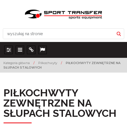
Panel
Menu
Info
Lang
Kategoria główna
/
Piłkochwyty
/
PIŁKOCHWYTY ZEWNĘTRZNE NA
SŁUPACH STALOWYCH
PIŁKOCHWYTY
ZEWNĘTRZNE NA
SŁUPACH STALOWYCH