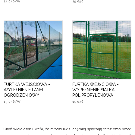
15 050/W
15 050
FURTKA WEJŚCIOWA -
FURTKA WEJŚCIOWA -
WYPEŁNIENIE PANEL
WYPEŁNIENIE SIATKA
OGRODZENIOWY
POLIPROPYLENOWA
15 036/W
15 036
Choć wiele osób uważa, że młodzi ludzi chętniej spędzają teraz czas przed