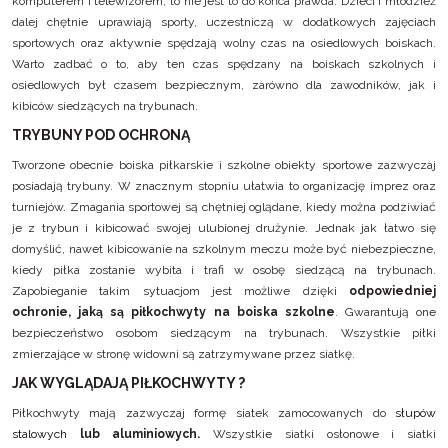
komputerem i telewizorem, to nie jest to do końca prawda. Dzieci i młodzież
dalej chętnie uprawiają sporty, uczestniczą w dodatkowych zajęciach
sportowych oraz aktywnie spędzają wolny czas na osiedlowych boiskach.
Warto zadbać o to, aby ten czas spędzany na boiskach szkolnych i
osiedlowych był czasem bezpiecznym, zarówno dla zawodników, jak i
kibiców siedzących na trybunach.
TRYBUNY POD OCHRONĄ
Tworzone obecnie boiska piłkarskie i szkolne obiekty sportowe zazwyczaj
posiadają trybuny. W znacznym stopniu ułatwia to organizację imprez oraz
turniejów. Zmagania sportowej są chętniej oglądane, kiedy można podziwiać
je z trybun i kibicować swojej ulubionej drużynie. Jednak jak łatwo się
domyślić, nawet kibicowanie na szkolnym meczu może być niebezpieczne,
kiedy piłka zostanie wybita i trafi w osobę siedzącą na trybunach.
Zapobieganie takim sytuacjom jest możliwe dzięki
odpowiedniej
ochronie, jaką są piłkochwyty na boiska szkolne
. Gwarantują one
bezpieczeństwo osobom siedzącym na trybunach. Wszystkie piłki
zmierzające w stronę widowni są zatrzymywane przez siatkę.
JAK WYGLĄDAJĄ PIŁKOCHWYTY ?
Piłkochwyty
mają zazwyczaj formę siatek zamocowanych do
słupów
stalowych
lub aluminiowych.
Wszystkie siatki osłonowe i siatki