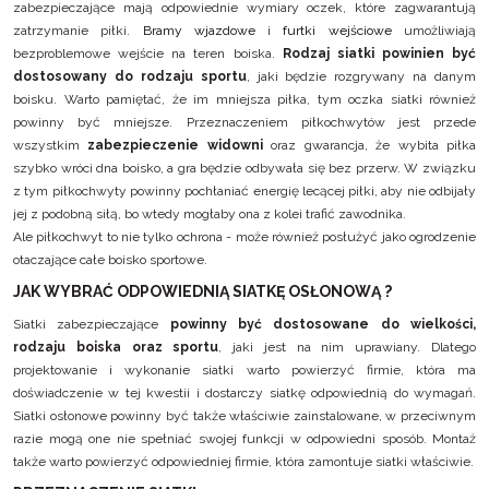
zabezpieczające mają odpowiednie wymiary oczek, które zagwarantują
zatrzymanie piłki.
Bramy wjazdowe
i
furtki wejściowe
umożliwiają
bezproblemowe wejście na teren boiska.
Rodzaj siatki powinien być
dostosowany do rodzaju sportu
, jaki będzie rozgrywany na danym
boisku. Warto pamiętać, że im mniejsza piłka, tym oczka siatki również
powinny być mniejsze. Przeznaczeniem piłkochwytów jest przede
wszystkim
zabezpieczenie widowni
oraz gwarancja, że wybita piłka
szybko wróci dna boisko, a gra będzie odbywała się bez przerw. W związku
z tym piłkochwyty powinny pochłaniać energię lecącej piłki, aby nie odbijały
jej z podobną siłą, bo wtedy mogłaby ona z kolei trafić zawodnika.
Ale piłkochwyt to nie tylko ochrona - może również posłużyć jako ogrodzenie
otaczające całe boisko sportowe.
JAK WYBRAĆ ODPOWIEDNIĄ SIATKĘ OSŁONOWĄ ?
Siatki zabezpieczające
powinny być
dostosowane do wielkości,
rodzaju boiska oraz sportu
, jaki jest na nim uprawiany. Dlatego
projektowanie i wykonanie siatki warto powierzyć firmie, która ma
doświadczenie w tej kwestii i dostarczy siatkę odpowiednią do wymagań.
Siatki osłonowe powinny być także właściwie zainstalowane, w przeciwnym
razie mogą one nie spełniać swojej funkcji w odpowiedni sposób. Montaż
także warto powierzyć odpowiedniej firmie, która zamontuje siatki właściwie.