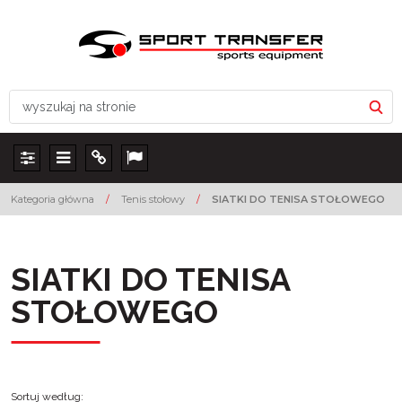
Panel
Menu
Info
Lang
Kategoria główna
/
Tenis stołowy
/
SIATKI DO TENISA STOŁOWEGO
SIATKI DO TENISA
STOŁOWEGO
Sortuj według
: