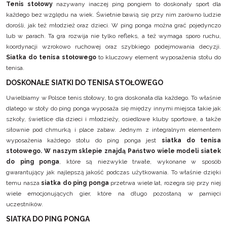
Tenis stołowy
nazywany inaczej ping pongiem to doskonały sport dla
każdego bez względu na wiek. Świetnie bawią się przy nim zarówno ludzie
dorośli, jak też młodzież oraz dzieci. W ping ponga można grać pojedynczo
lub w parach. Ta gra rozwija nie tylko refleks, a też wymaga sporo ruchu,
koordynacji wzrokowo ruchowej oraz szybkiego podejmowania decyzji.
Siatka do tenisa stołowego
to kluczowy element wyposażenia stołu do
tenisa.
DOSKONAŁE SIATKI DO TENISA STOŁOWEGO
Uwielbiamy w Polsce tenis stołowy, to gra doskonała dla każdego. To właśnie
dlatego w stoły do ping ponga wyposaża się między innymi miejsca takie jak
szkoły, świetlice dla dzieci i młodzieży, osiedlowe kluby sportowe, a także
siłownie pod chmurką i place zabaw. Jednym z integralnym elementem
wyposażenia każdego stołu do ping ponga jest
siatka do tenisa
stołowego.
W naszym sklepie znajdą Państwo wiele modeli siatek
do ping ponga
, które są niezwykle trwałe, wykonane w sposób
gwarantujący jak najlepszą jakość podczas użytkowania. To właśnie dzięki
temu nasza
siatka do ping ponga
przetrwa wiele lat, rozegra się przy niej
wiele emocjonujących gier, które na długo pozostaną w pamięci
uczestników.
SIATKA DO PING PONGA