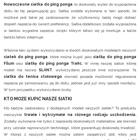
Nowoczesne siatka do ping ponga
, to doskonały wybór do wyposażenia
stołu do tej pasjonującej gry. Siatka została wykonana w taki sposób, że
możliwe jest takie jej zastosowanie, że użytkownicy będą mogli dobrać
stopień napięcia do swoich preferencji. Siatka dodatkowo została wyposażona
w bardzo wygodne zapięcia, dzięki którym łatwo się ją montuje, a także
bardzo łatwo zdejmuje.
Właśnie taki system wykorzystano w dwóch doskonałych modelach naszych
siatek do ping ponga
, które można kupić jako
siatkę do ping ponga
Filum
oraz
siatkę do ping ponga Trafic.
W innej naszej siatce, której
model ma nazwę
SLANT
, wykorzystano jeszcze inne rozwiązanie. Ta
siatka do tenisa stołowego
również posiada możliwość regulowania
napięcia po zamocowaniu jej do stołu, jednak jest już inny sposób montażu.
W tym przypadku wykorzystano śruby.
KTO MOŻE KUPIĆ NASZE SIATKI
Kto będzie zadowolony z dostępnych modeli naszych siatek? To produkty
niezwykle
trwałe i wytrzymałe na różnego rodzaju uszkodzenia.
Zostały wykonane nie tylko z naprawdę doskonałych materiałów, ale również
przy udziale najnowszych technologii, które gwarantują doskonałą trwałość.
W którąś z naszych siatek można zatem zaopatrzyć stół, który jest