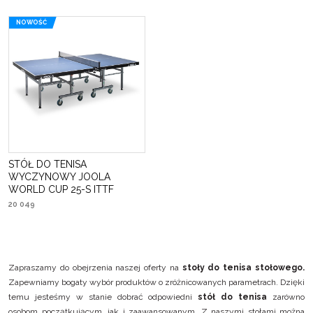
NOWOŚĆ
STÓŁ DO TENISA
WYCZYNOWY JOOLA
WORLD CUP 25-S ITTF
20 049
Zapraszamy do obejrzenia naszej oferty na
stoły do tenisa stołowego.
Zapewniamy bogaty wybór produktów o zróżnicowanych parametrach. Dzięki
temu jesteśmy w stanie dobrać odpowiedni
stół do tenisa
zarówno
osobom początkującym, jak i zaawansowanym. Z naszymi stołami można