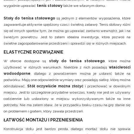
wygodnie uprawiać
tenis stołowy
także we własnym domu.
Stoły do tenisa
stołowego
są jednym z elementów wyposażenia, które
zagwarantuje aktywnie spędzony czas i świetną zabawę. Tenis stołowy różni
się od innych sportów tym, że można go uprawiać zarówno wewnątrz, jak i na
świeżym powietrzu. Jest to zatem idealna inwestycja, która pozwoli na
świetne zagospodarowanie przestrzeni i sprawdzi się w różnych miejscach.
ELASTYCZNE ROZWIĄZANIE
W ofercie dostępne są
stoły do tenisa stołowego
, które można
użytkować w różnych warunkach. Niektóre z nich posiadają
właściwości
wodoodporne
, dlatego z powodzeniem można je ustawić także na
podwórku. Mają one odpowiednie wymiary oraz posiadają siatkę, którą można
odinstalować.
Stół oczywiście można złożyć
i przechować w dowolnym
miejscu. Jest to szczególnie przydatne wówczas, kiedy nie jest on używany
codziennie lub ustawiony w miejscu wykorzystywanym także na inne
potrzeby. Nie ma zatem obaw, że w przypadku braku czasu na grę stanie się
on problemem i gratem, który zawala przestrzeń.
ŁATWOŚĆ MONTAŻU I PRZENIESIENIA
Konstrukcja stołu jest bardzo prosta, dlatego montaż stołu nie sprawia