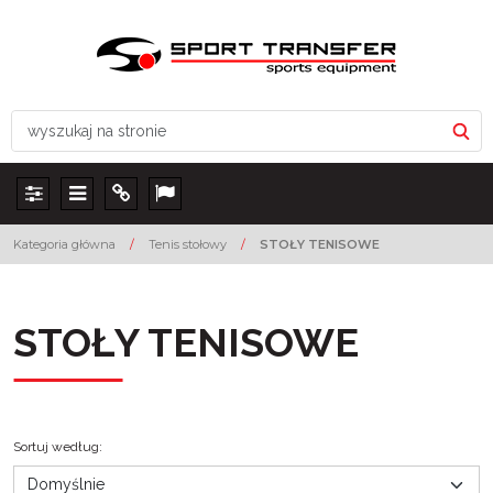
Panel
Menu
Info
Lang
Kategoria główna
/
Tenis stołowy
/
STOŁY TENISOWE
STOŁY TENISOWE
Sortuj według
: