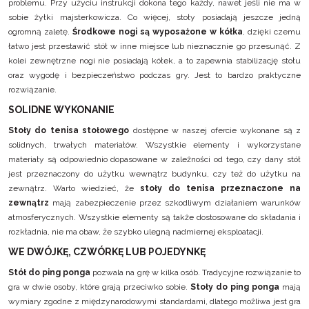
problemu. Przy użyciu instrukcji dokona tego każdy, nawet jeśli nie ma w
sobie żyłki majsterkowicza. Co więcej, stoły posiadają jeszcze jedną
ogromną zaletę.
Środkowe nogi są wyposażone w kółka
, dzięki czemu
łatwo jest przestawić stół w inne miejsce lub nieznacznie go przesunąć. Z
kolei zewnętrzne nogi nie posiadają kółek, a to zapewnia stabilizację stołu
oraz wygodę i bezpieczeństwo podczas gry. Jest to bardzo praktyczne
rozwiązanie.
SOLIDNE WYKONANIE
Stoły do tenisa stołowego
dostępne w naszej ofercie wykonane są z
solidnych, trwałych materiałów. Wszystkie elementy i wykorzystane
materiały są odpowiednio dopasowane w zależności od tego, czy dany stół
jest przeznaczony do użytku wewnątrz budynku, czy też do użytku na
zewnątrz. Warto wiedzieć, że
stoły do tenisa przeznaczone na
zewnątrz
mają zabezpieczenie przez szkodliwym działaniem warunków
atmosferycznych. Wszystkie elementy są także dostosowane do składania i
rozkładnia, nie ma obaw, że szybko ulegną nadmiernej eksploatacji.
WE DWÓJKĘ, CZWÓRKĘ LUB POJEDYNKĘ
Stół do ping ponga
pozwala na grę w kilka osób. Tradycyjne rozwiązanie to
gra w dwie osoby, które grają przeciwko sobie.
Stoły do ping ponga
mają
wymiary zgodne z międzynarodowymi standardami, dlatego możliwa jest gra