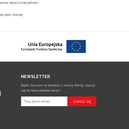
ania najwyższej jakości.
do piłki nożnej
.
NEWSLETTER
Bądź zawsze na bieżąco z naszą ofertą, zapisz
się do Newslettera teraz!