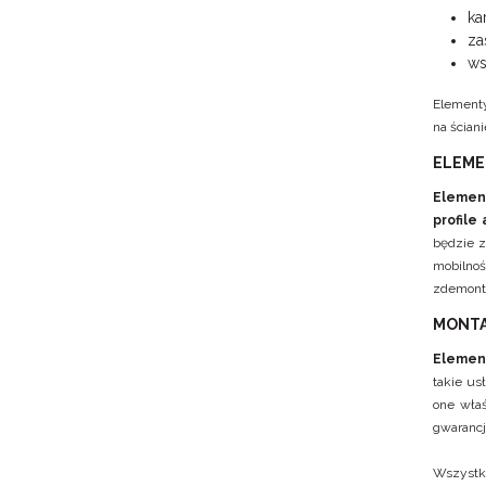
ka
za
ws
Elementy
na ściani
ELEME
Elemen
profile
będzie z
mobilnoś
zdemonto
MONT
Elemen
takie us
one właś
gwarancj
Wszyst