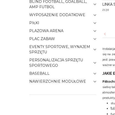
BLIND FOOTBALL, GOALBALL,
LINKA
AMP FUTBOL
2130
WYPOSAŻENIE DODATKOWE
PIŁKI
PLAŻOWA ARENA
PLAC ZABAW
EVENTY SPORTOWE, WYNAJEM
Instalac
SPRZĘTU
się na z
jest pra
PERSONALIZACJA SPRZĘTU
ważne w 
SPORTOWEGO
BASEBALL
JAKIE
NAWIERZCHNIE MODUŁOWE
Piłkoch
siatkę t
atmosfe
produkty
sł
tu
fur