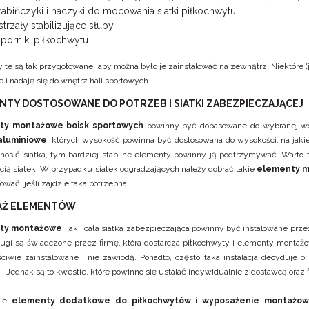
rabińczyki i haczyki do mocowania siatki piłkochwytu,
strzały stabilizujące słupy,
porniki piłkochwytu.
 te są tak przygotowane, aby można było je zainstalować na zewnątrz. Niektóre (j
e i nadaję się do wnętrz hali sportowych.
NTY DOSTOSOWANE DO POTRZEB I SIATKI ZABEZPIECZAJĄCEJ
ty montażowe boisk sportowych
powinny być dopasowane do wybranej wcz
 aluminiowe
, których wysokość powinna być dostosowana do wysokości, na jakiej
nosić siatka, tym bardziej stabilne elementy powinny ją podtrzymywać. Warto 
cią siatek. W przypadku siatek odgradzających należy dobrać takie
elementy m
wać, jeśli zajdzie taka potrzebna.
AŻ ELEMENTÓW
ty montażowe
, jak i cała siatka zabezpieczająca powinny być instalowane prz
ługi są świadczone przez firmę, która dostarcza piłkochwyty i elementy monta
ciwie zainstalowane i nie zawiodą. Ponadto, często taka instalacja decyduj
i. Jednak są to kwestie, które powinno się ustalać indywidualnie z dostawcą oraz
kie
elementy dodatkowe do piłkochwytów i wyposażenie montażowe