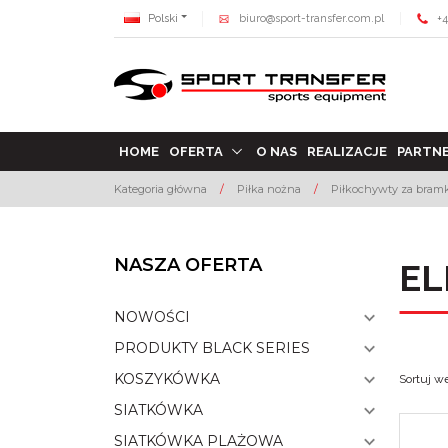
Polski
biuro@sport-transfer.com.pl
+4
HOME
OFERTA
O NAS
REALIZACJE
PARTN
Kategoria główna
/
Piłka nożna
/
Piłkochywty za bramki
NASZA OFERTA
EL
NOWOŚCI
PRODUKTY BLACK SERIES
KOSZYKÓWKA
Sortuj w
SIATKÓWKA
SIATKÓWKA PLAŻOWA