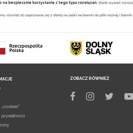
ć na bezpiecznie korzystanie z tego typu rozwiązań.
Warto wybrać rozwiąz
my również do zapoznania się z ofertą na
siatki na bramki do piłki nożnej
i
bramki 
ZOBACZ RÓWNIEŻ
MACJE
e
a „cookies”
a prywatności
trony