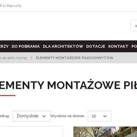
8 12 649 14 83
ERZY
DO POBRANIA
DLA ARCHITEKTÓW
DOTACJE
KONTAKT
PO
 do piłki nożnej
/
ELEMENTY MONTAŻOWE PIŁKOCHWYTÓW
EMENTY MONTAŻOWE P
edług
:
Wyników na stronie
: