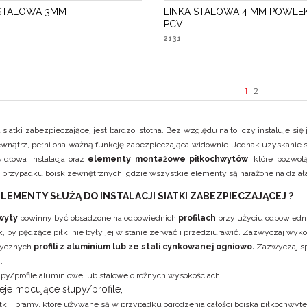
 STALOWA 3MM
LINKA STALOWA 4 MM POWLE
PCV
2131
1
2
ja siatki zabezpieczającej jest bardzo istotna. Bez względu na to, czy instaluje s
ewnątrz, pełni ona ważną funkcję zabezpieczająca widownie. Jednak uzyskanie sk
widłowa instalacja oraz
elementy montażowe piłkochwytów
, które pozwol
przypadku boisk zewnętrznych, gdzie wszystkie elementy są narażone na dzia
 ELEMENTY SŁUŻĄ DO INSTALACJI
SIATKI ZABEZPIECZAJĄCEJ
?
wyty
powinny być obsadzone na odpowiednich
profilach
przy użyciu odpowiedn
ak, by pędzące piłki nie były jej w stanie zerwać i przedziurawić. Zazwyczaj wyk
rycznych
profili z aluminium lub ze stali cynkowanej ogniowo.
Zazwyczaj sp
:
upy/profile aluminiowe lub stalowe o różnych wysokościach,
leje mocujące słupy/profile,
tki i bramy
, które używane są w przypadku ogrodzenia całości boiska piłkochwyt