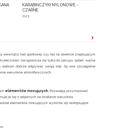
KANA
KARABIŃCZYKI NYLONOWE -
CZARNE
2123
ię ją wewnątrz hali sportowej, czy też na obiekcie znajdującym
uteczności nie ogranicza się tylko do zakupu siatek, ważna
ą siatkom dobrze odgrywać swoją rolę. Są one szczególnie
łanie warunków atmosferycznych.
ich
elementów mocujących.
Pozwalają przymocować
onuje je się z odpornych na działanie warunków
ośród elementów mocujących wyróżnia się następujące
em,