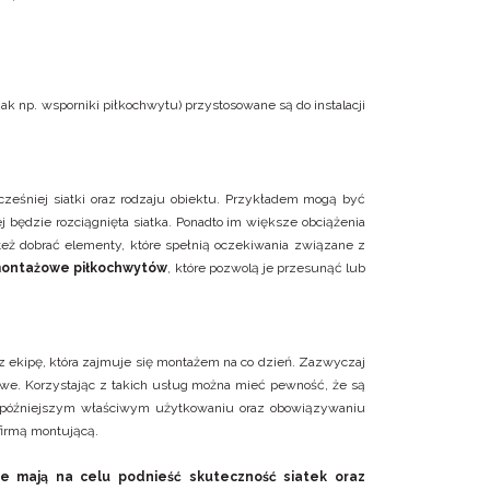
ak np. wsporniki piłkochwytu) przystosowane są do instalacji
eśniej siatki oraz rodzaju obiektu. Przykładem mogą być
 będzie rozciągnięta siatka. Ponadto im większe obciążenia
też dobrać elementy, które spełnią oczekiwania związane z
ontażowe piłkochwytów
, które pozwolą je przesunąć lub
ez ekipę, która zajmuje się montażem na co dzień. Zazwyczaj
żowe. Korzystając z takich usług można mieć pewność, że są
e o późniejszym właściwym użytkowaniu oraz obowiązywaniu
 firmą montującą.
 mają na celu podnieść skuteczność siatek oraz