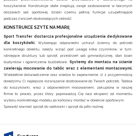
koszykarskie.
Konstrukcje stałe
znajdują swoje zastosowanie w bocznych
obszarach sali sportowej, dzięki czemu pełnią funkcje uzupełniające
podczas ćwiczeń doskonalących celność.
KONSTRUKCE SZYTE NA MIARĘ
Sport Transfer dostarcza profesjonalne urządzenia dedykowane
dla koszykówki.
Wybierając odpowiedni uchwyt ścienny do potrzeb
konkretnego obiektu, należy wziąć pod uwagę kilka czynników, w tym:
istniejące struktury lub sprzęt, przestrzeń sali gimnastycznej, stan ścian
budynków i ograniczenia budżetowe.
Systemy do montażu na ścianie
zawierają mocowania do tablic wraz z elementami montażowymi.
Wieloletnie doświadczenie oraz wiedza to zapewnienie, iż z przyjemnością
doradzimy Ci najlepsze rozwiązanie dostosowane do Twoich potrzeb. Tablica
do koszykówki, wraz z odpowiednim mocowaniem, zakupiona w naszej
firmie to proces, przez który poprowadzą Cię nasi eksperci od momentu
wyboru konkretnego modelu po końcowy montaż w obiekcie sportowym.
Sprawdź również
sprzęt do siatkówki
i
sprzęt do piłki nożnej
.