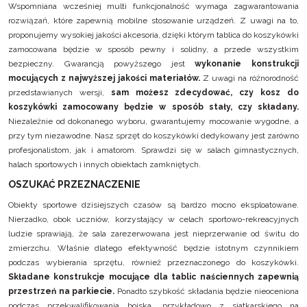
Wspomniana wcześniej multi funkcjonalność wymaga zagwarantowania
rozwiązań, które zapewnią mobilne stosowanie urządzeń. Z uwagi na to,
proponujemy wysokiej jakości akcesoria, dzięki którym tablica do koszykówki
zamocowana będzie w sposób pewny i solidny, a przede wszystkim
bezpieczny. Gwarancją powyższego jest
wykonanie konstrukcji
mocujących z najwyższej jakości materiałów.
Z uwagi na różnorodność
przedstawianych wersji,
sam możesz zdecydować, czy kosz do
koszykówki zamocowany będzie w sposób stały, czy składany.
Niezależnie od dokonanego wyboru, gwarantujemy mocowanie wygodne, a
przy tym niezawodne. Nasz sprzęt do koszykówki dedykowany jest zarówno
profesjonalistom, jak i amatorom. Sprawdzi się w salach gimnastycznych,
halach sportowych i innych obiektach zamkniętych.
OSZUKAĆ PRZEZNACZENIE
Obiekty sportowe dzisiejszych czasów są bardzo mocno eksploatowane.
Nierzadko, obok uczniów, korzystający w celach sportowo-rekreacyjnych
ludzie sprawiają, że sala zarezerwowana jest nieprzerwanie od świtu do
zmierzchu. Właśnie dlatego efektywność będzie istotnym czynnikiem
podczas wybierania sprzętu, również przeznaczonego do koszykówki.
Składane konstrukcje mocujące dla tablic naściennych
zapewnią
przestrzeń na parkiecie.
Ponadto szybkość składania będzie nieoceniona
podczas przekwalifikowania boiska, przykładowo z siatkarskiego na