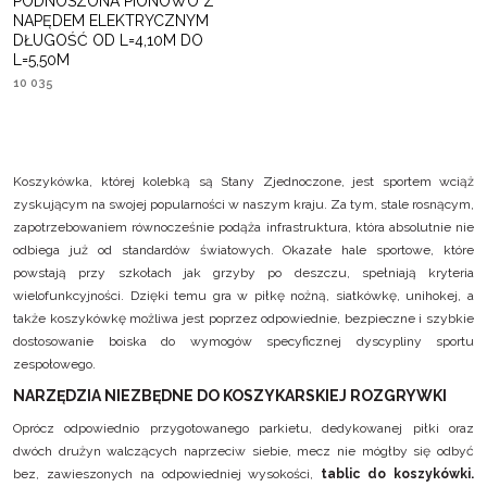
PODNOSZONA PIONOWO Z
NAPĘDEM ELEKTRYCZNYM
DŁUGOŚĆ OD L=4,10M DO
L=5,50M
10 035
Koszykówka, której kolebką są Stany Zjednoczone, jest sportem wciąż
zyskującym na swojej popularności w naszym kraju. Za tym, stale rosnącym,
zapotrzebowaniem równocześnie podąża infrastruktura, która absolutnie nie
odbiega już od standardów światowych. Okazałe hale sportowe, które
powstają przy szkołach jak grzyby po deszczu, spełniają kryteria
wielofunkcyjności. Dzięki temu gra w piłkę nożną, siatkówkę, unihokej, a
także koszykówkę możliwa jest poprzez odpowiednie, bezpieczne i szybkie
dostosowanie boiska do wymogów specyficznej dyscypliny sportu
zespołowego.
NARZĘDZIA NIEZBĘDNE DO KOSZYKARSKIEJ ROZGRYWKI
Oprócz odpowiednio przygotowanego parkietu, dedykowanej piłki oraz
dwóch drużyn walczących naprzeciw siebie, mecz nie mógłby się odbyć
bez, zawieszonych na odpowiedniej wysokości,
tablic do koszykówki.