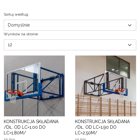
Sortuj według
:
Wyników na stronie
:
KONSTRUKCJA SKŁADANA
KONSTRUKCJA SKŁADANA
/DŁ. OD LC=1,00 DO
/DŁ. OD LC=1,90 DO
LC=1,80M/
LC=2,50M/
10 019
10 025