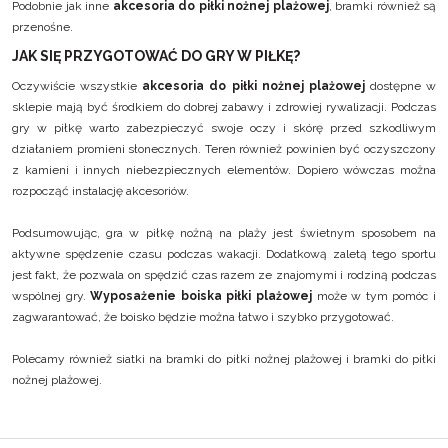
Podobnie jak inne
akcesoria do piłki nożnej plażowej
, bramki również są
przenośne.
JAK SIĘ PRZYGOTOWAĆ DO GRY W PIŁKĘ?
Oczywiście wszystkie
akcesoria do piłki nożnej plażowej
dostępne w
sklepie mają być środkiem do dobrej zabawy i zdrowiej rywalizacji. Podczas
gry w piłkę warto zabezpieczyć swoje oczy i skórę przed szkodliwym
działaniem promieni słonecznych. Teren również powinien być oczyszczony
z kamieni i innych niebezpiecznych elementów. Dopiero wówczas można
rozpocząć instalację akcesoriów.
Podsumowując, gra w piłkę nożną na plaży jest świetnym sposobem na
aktywne spędzenie czasu podczas wakacji. Dodatkową zaletą tego sportu
jest fakt, że pozwala on spędzić czas razem ze znajomymi i rodziną podczas
wspólnej gry.
Wyposażenie boiska piłki plażowej
może w tym pomóc i
zagwarantować, że boisko będzie można łatwo i szybko przygotować.
Polecamy również
siatki na bramki do piłki nożnej plażowej
i
bramki do piłki
nożnej plażowej
.