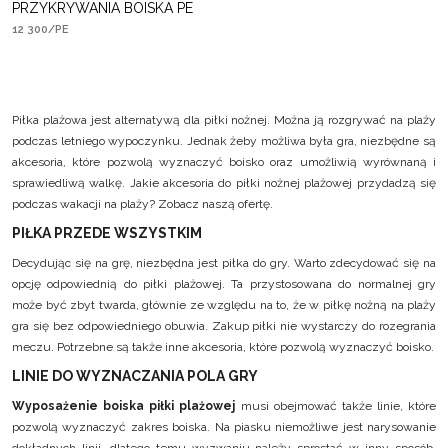
PRZYKRYWANIA BOISKA PE
12 300/PE
Piłka plażowa jest alternatywą dla piłki nożnej. Można ją rozgrywać na plaży
podczas letniego wypoczynku. Jednak żeby możliwa była gra, niezbędne są
akcesoria, które pozwolą wyznaczyć boisko oraz umożliwią wyrównaną i
sprawiedliwą walkę. Jakie akcesoria do piłki nożnej plażowej przydadzą się
podczas wakacji na plaży? Zobacz naszą ofertę.
PIŁKA PRZEDE WSZYSTKIM
Decydując się na grę, niezbędna jest piłka do gry. Warto zdecydować się na
opcję odpowiednią do piłki plażowej. Ta przystosowana do normalnej gry
może być zbyt twarda, głównie ze względu na to, że w piłkę nożną na plaży
gra się bez odpowiedniego obuwia. Zakup piłki nie wystarczy do rozegrania
meczu. Potrzebne są także inne akcesoria, które pozwolą wyznaczyć boisko.
LINIE DO WYZNACZANIA POLA GRY
Wyposażenie boiska piłki plażowej
musi obejmować także linie, które
pozwolą wyznaczyć zakres boiska. Na piasku niemożliwe jest narysowanie