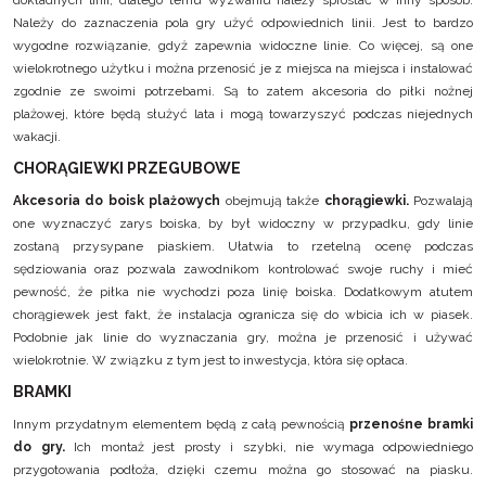
dokładnych linii, dlatego temu wyzwaniu należy sprostać w inny sposób.
Należy do zaznaczenia pola gry użyć odpowiednich linii. Jest to bardzo
wygodne rozwiązanie, gdyż zapewnia widoczne linie. Co więcej, są one
wielokrotnego użytku i można przenosić je z miejsca na miejsca i instalować
zgodnie ze swoimi potrzebami. Są to zatem akcesoria do piłki nożnej
plażowej, które będą służyć lata i mogą towarzyszyć podczas niejednych
wakacji.
CHORĄGIEWKI PRZEGUBOWE
Akcesoria do boisk plażowych
obejmują także
chorągiewki.
Pozwalają
one wyznaczyć zarys boiska, by był widoczny w przypadku, gdy linie
zostaną przysypane piaskiem. Ułatwia to rzetelną ocenę podczas
sędziowania oraz pozwala zawodnikom kontrolować swoje ruchy i mieć
pewność, że piłka nie wychodzi poza linię boiska. Dodatkowym atutem
chorągiewek jest fakt, że instalacja ogranicza się do wbicia ich w piasek.
Podobnie jak linie do wyznaczania gry, można je przenosić i używać
wielokrotnie. W związku z tym jest to inwestycja, która się opłaca.
BRAMKI
Innym przydatnym elementem będą z całą pewnością
przenośne bramki
do gry.
Ich montaż jest prosty i szybki, nie wymaga odpowiedniego
przygotowania podłoża, dzięki czemu można go stosować na piasku.