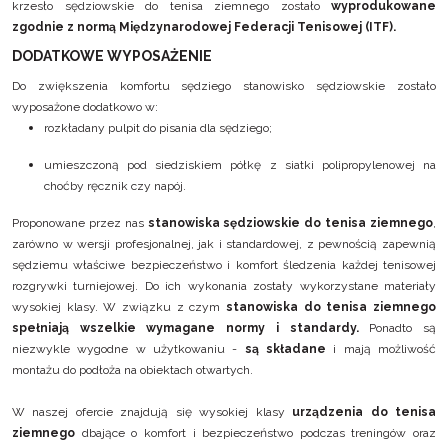
krzesło sędziowskie do tenisa ziemnego zostało
wyprodukowane
zgodnie z normą Międzynarodowej Federacji Tenisowej (ITF).
DODATKOWE WYPOSAŻENIE
Do zwiększenia komfortu sędziego stanowisko sędziowskie zostało
wyposażone dodatkowo w:
rozkładany pulpit do pisania dla sędziego;
umieszczoną pod siedziskiem półkę z siatki polipropylenowej na
choćby ręcznik czy napój.
Proponowane przez nas
stanowiska sędziowskie do tenisa ziemnego
,
zarówno w wersji profesjonalnej, jak i standardowej, z pewnością zapewnią
sędziemu właściwe bezpieczeństwo i komfort śledzenia każdej tenisowej
rozgrywki turniejowej. Do ich wykonania zostały wykorzystane materiały
wysokiej klasy. W związku z czym
stanowiska do tenisa ziemnego
spełniają wszelkie wymagane normy i standardy.
Ponadto są
niezwykle wygodne w użytkowaniu -
są składane
i mają możliwość
montażu do podłoża na obiektach otwartych.
W naszej ofercie znajdują się wysokiej klasy
urządzenia do tenisa
ziemnego
dbające o komfort i bezpieczeństwo podczas treningów oraz