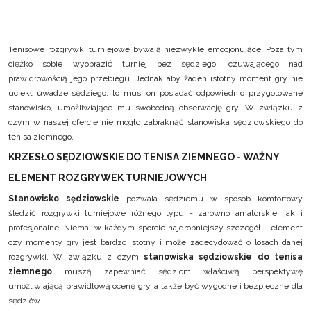
Tenisowe rozgrywki turniejowe bywają niezwykle emocjonujące. Poza tym
ciężko sobie wyobrazić turniej bez sędziego, czuwającego nad
prawidłowością jego przebiegu. Jednak aby żaden istotny moment gry nie
uciekł uwadze sędziego, to musi on posiadać odpowiednio przygotowane
stanowisko, umożliwiające mu swobodną obserwację gry. W związku z
czym w naszej ofercie nie mogło zabraknąć stanowiska sędziowskiego do
tenisa ziemnego.
KRZESŁO SĘDZIOWSKIE DO TENISA ZIEMNEGO - WAŻNY
ELEMENT ROZGRYWEK TURNIEJOWYCH
Stanowisko sędziowskie
pozwala sędziemu w sposób komfortowy
śledzić rozgrywki turniejowe różnego typu - zarówno amatorskie, jak i
profesjonalne. Niemal w każdym sporcie najdrobniejszy szczegół - element
czy momenty gry jest bardzo istotny i może zadecydować o losach danej
rozgrywki. W związku z czym
stanowiska sędziowskie do tenisa
ziemnego
muszą zapewniać sędziom właściwą perspektywę
umożliwiającą prawidłową ocenę gry, a także być wygodne i bezpieczne dla
sędziów.