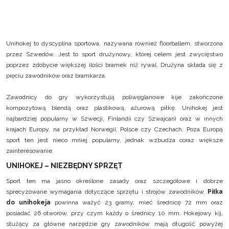
Unihokej to dyscyplina sportowa, nazywana również floorballem, stworzona
przez Szwedów. Jest to sport drużynowy, której celem jest zwycięstwo
poprzez zdobycie większej ilości bramek niż rywal. Drużyna składa się z
pięciu zawodników oraz bramkarza.
Zawodnicy do gry wykorzystują poliwęglanowe kije zakończone
kompozytową blendą oraz plastikową, ażurową piłkę. Unihokej jest
najbardziej popularny w Szwecji, Finlandii czy Szwajcarii oraz w innych
krajach Europy, na przykład Norwegii, Polsce czy Czechach. Poza Europą
sport ten jest nieco mniej popularny, jednak wzbudza coraz większe
zainteresowanie.
UNIHOKEJ – NIEZBĘDNY SPRZĘT
Sport ten ma jasno określone zasady oraz szczegółowe i dobrze
sprecyzowane wymagania dotyczące sprzętu i strojów zawodników.
Piłka
do unihokeja
powinna ważyć 23 gramy, mieć średnicę 72 mm oraz
posiadać 26 otworów, przy czym każdy o średnicy 10 mm. Hokejowy kij,
służący za główne narzędzie gry zawodników mają długość powyżej