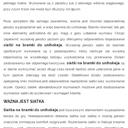
jednego metra. Wykonane są z plastiku lub z lekkiego włókna węglowego,
przy czym trzon nie może być dłuższy niż 99 cm.
Poza sprzętem dla samego zawodnika, ważne jest również odpowiedniej
jakości wyposażenie sali, a więc bramka do unihokeja. Bramki również, tak jak
inne elementy potrzebne do gry mają z góry ustalone wymiary. Chcąc
zapewnić wysokiej jakości poziom gry oferujemy odpowiednio dopasowane
siatki na bramki do unihokeja.
Wysokiej jakości siatki do bramek
sportowych wykonane są z polipropylenu, który cechuje się wysoką
odpornością na wszelkiego rodzaju uszkodzenia czy przerwania. Dzięki
zastosowaniu tak odpornego tworzywa,
siatki na bramki do unihokeja
są
w stanie wytrzymać przez długi czas nawet bardzo silne uderzenia jakie w
tym sporcie zdarzają się dość często. Dodatkowo dzięki zastosowaniu
specjalnej linki możliwe jest odpowiednie naprężenie siatki oraz wyrównanie
oczek. Oprócz siatek standardowych rozmiarach możliwe jest dostosowanie
wymiarów siatki do oczekiwań i wymagań klienta.
WAŻNA JEST SIATKA
Siatka na bramki do unihokeja
jest kluczowym elementem wyposażenia
boiska do gry. Nieodpowiednio dobrana siatka lub siatka o niskiej jakości
znacznie zmniejsza komfort rozgrywek. Rozerwanie siatki w trakcje trwania