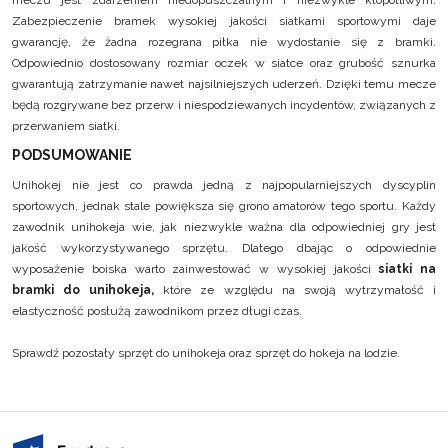
meczu jest zdarzeniem niedopuszczalnym i niezwykle kłopotliwym.
Zabezpieczenie bramek wysokiej jakości siatkami sportowymi daje
gwarancję, że żadna rozegrana piłka nie wydostanie się z bramki.
Odpowiednio dostosowany rozmiar oczek w siatce oraz grubość sznurka
gwarantują zatrzymanie nawet najsilniejszych uderzeń. Dzięki temu mecze
będą rozgrywane bez przerw i niespodziewanych incydentów, związanych z
przerwaniem siatki.
PODSUMOWANIE
Unihokej nie jest co prawda jedną z najpopularniejszych dyscyplin
sportowych, jednak stale powiększa się grono amatorów tego sportu. Każdy
zawodnik unihokeja wie, jak niezwykle ważna dla odpowiedniej gry jest
jakość wykorzystywanego sprzętu. Dlatego dbając o odpowiednie
wyposażenie boiska warto zainwestować w wysokiej jakości
siatki na
bramki do unihokeja,
które ze względu na swoją wytrzymałość i
elastyczność posłużą zawodnikom przez długi czas.
Sprawdź pozostały
sprzęt do unihokeja
oraz
sprzęt do hokeja na lodzie
.