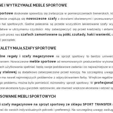
NE I WYTRZYMAŁE MEBLE SPORTOWE
sportowe
doskonale sprawdzą się zwłaszcza w pomieszczeniach trenerskich, klu
fercie znajdują się
nowoczesne szafy
z drzwiami otwieranymi i przesuwanym
 hal sportowych. Godne polecenia są przede wszystkim lakierowane szafy wyko
 łatwe w utrzymaniu czystości. Aby zabezpieczyć się przed kradzieżą i akt
nych przez nas
szafach zamontowane są półki, szuflady, haki i wanienki,
d
ć porządek.
 ZALETY MAJĄ SZAFY SPORTOWE
alne regały i szafy magazynowe
na sprzęt sportowy to bardzo uniwers
waniem. Nowoczesne
meble sportowe
od renomowanych producentów wykonane 
tach użytkowania spełniać będą swoje podstawowe zadania i co najważniejsze w
y stalowej
są dodatkowo zabezpieczone przed korozją. Na szczególną uwagę 
ie ma nawet najmniejszych problemów z odpryskiwaniem farby. Wnętrze regałów
go problemu można było pomieścić różnorodny sprzęt sportowy. W
profesjona
obne akcesoria typu gwizdek sędziowski, ale również większe akcesoria i odzież s
SOWANIE MEBLI SPORTOWYCH
i szafy magazynowe na sprzęt sportowy ze sklepu
SPORT TRANSFER
s
ać do swoich indywidualnych potrzeb i preferencji. Na szczególną uwagę zasłu