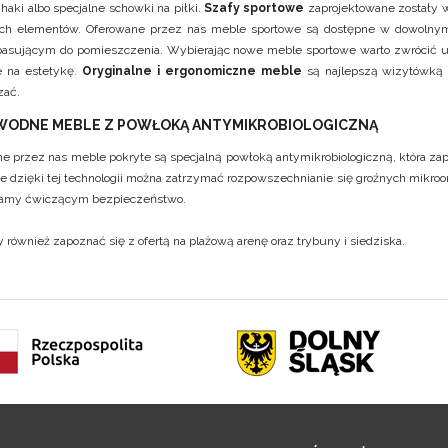
haki albo specjalne schowki na piłki.
Szafy sportowe
zaprojektowane zostały w
ch elementów. Oferowane przez nas meble sportowe są dostępne w dowolnym
pasującym do pomieszczenia. Wybierając nowe meble sportowe warto zwrócić uwa
e na estetykę.
Oryginalne i ergonomiczne meble
są najlepszą wizytówką k
zać.
WODNE MEBLE Z POWŁOKĄ ANTYMIKROBIOLOGICZNĄ
e przez nas meble pokryte są specjalną powłoką antymikrobiologiczną, która z
ie dzięki tej technologii można zatrzymać rozpowszechnianie się groźnych mikroo
amy ćwiczącym bezpieczeństwo.
 również zapoznać się z ofertą na
plażową arenę
oraz
trybuny i siedziska.