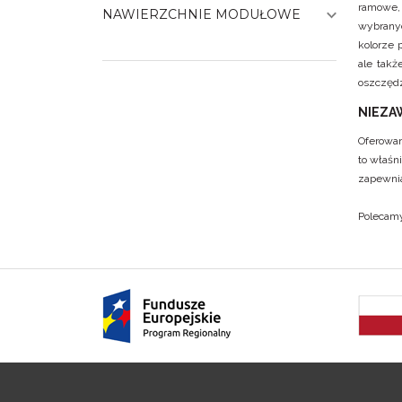
ramowe, 
NAWIERZCHNIE MODUŁOWE
wybrany
kolorze 
ale takż
oszczęd
NIEZA
Oferowan
to właśn
zapewni
Polecamy