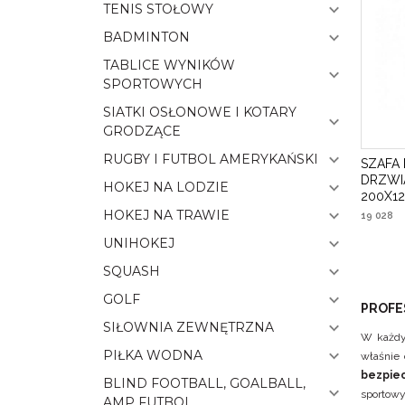
TENIS STOŁOWY
BADMINTON
TABLICE WYNIKÓW
SPORTOWYCH
SIATKI OSŁONOWE I KOTARY
GRODZĄCE
RUGBY I FUTBOL AMERYKAŃSKI
SZAFA
DRZWI
HOKEJ NA LODZIE
200X1
HOKEJ NA TRAWIE
19 028
UNIHOKEJ
SQUASH
GOLF
PROFE
SIŁOWNIA ZEWNĘTRZNA
W każdy
PIŁKA WODNA
właśnie
bezpie
BLIND FOOTBALL, GOALBALL,
sportowy
AMP FUTBOL