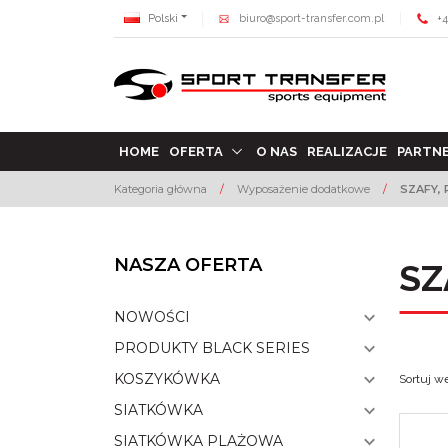
Polski
biuro@sport-transfer.com.pl
+4
HOME
OFERTA
O NAS
REALIZACJE
PARTN
Kategoria główna
/
Wyposażenie dodatkowe
/
SZAFY,
NASZA OFERTA
SZ
NOWOŚCI
PRODUKTY BLACK SERIES
KOSZYKÓWKA
Sortuj w
SIATKÓWKA
SIATKÓWKA PLAŻOWA