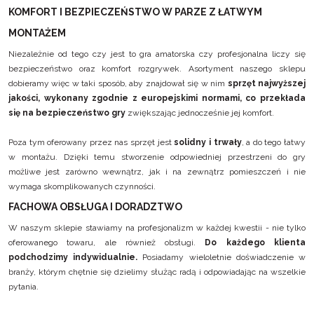
KOMFORT I BEZPIECZEŃSTWO W PARZE Z ŁATWYM
MONTAŻEM
Niezależnie od tego czy jest to gra amatorska czy profesjonalna liczy się
bezpieczeństwo oraz komfort rozgrywek. Asortyment naszego sklepu
dobieramy więc w taki sposób, aby znajdował się w nim
sprzęt najwyższej
jakości, wykonany zgodnie z europejskimi normami, co przekłada
się na bezpieczeństwo gry
zwiększając jednocześnie jej komfort.
Poza tym oferowany przez nas sprzęt jest
solidny i trwały
, a do tego łatwy
w montażu. Dzięki temu stworzenie odpowiedniej przestrzeni do gry
możliwe jest zarówno wewnątrz, jak i na zewnątrz pomieszczeń i nie
wymaga skomplikowanych czynności.
FACHOWA OBSŁUGA I DORADZTWO
W naszym sklepie stawiamy na profesjonalizm w każdej kwestii - nie tylko
oferowanego towaru, ale również obsługi.
Do każdego klienta
podchodzimy indywidualnie.
Posiadamy wieloletnie doświadczenie w
branży, którym chętnie się dzielimy służąc radą i odpowiadając na wszelkie
pytania.