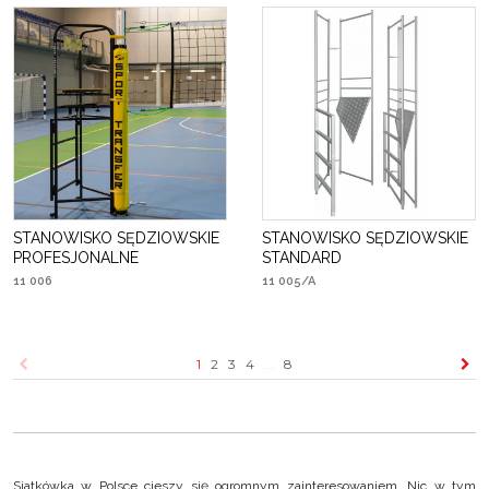
STANOWISKO SĘDZIOWSKIE
STANOWISKO SĘDZIOWSKIE
PROFESJONALNE
STANDARD
11 006
11 005/A
1
2
3
4
...
8
Siatkówka w Polsce cieszy się ogromnym zainteresowaniem. Nic w tym