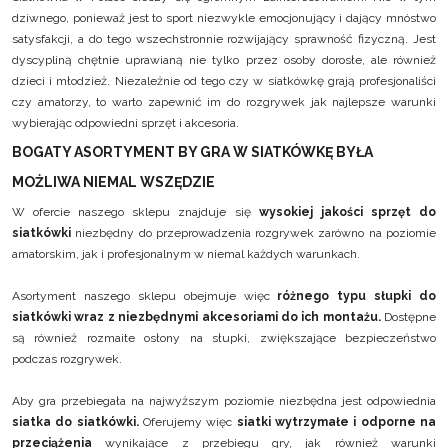
dziwnego, ponieważ jest to sport niezwykle emocjonujący i dający mnóstwo
satysfakcji, a do tego wszechstronnie rozwijający sprawność fizyczną. Jest
dyscypliną chętnie uprawianą nie tylko przez osoby dorosłe, ale również
dzieci i młodzież. Niezależnie od tego czy w siatkówkę grają profesjonaliści
czy amatorzy, to warto zapewnić im do rozgrywek jak najlepsze warunki
wybierając odpowiedni sprzęt i akcesoria.
BOGATY ASORTYMENT BY GRA W SIATKÓWKĘ BYŁA
MOŻLIWA NIEMAL WSZĘDZIE
W ofercie naszego sklepu znajduje się
wysokiej jakości sprzęt do
siatkówki
niezbędny do przeprowadzenia rozgrywek zarówno na poziomie
amatorskim, jak i profesjonalnym w niemal każdych warunkach.
Asortyment naszego sklepu obejmuje więc
różnego typu słupki do
siatkówki
wraz z niezbędnymi
akcesoriami do ich montażu.
Dostępne
są również rozmaite
osłony na słupki
, zwiększające bezpieczeństwo
podczas rozgrywek.
Aby gra przebiegała na najwyższym poziomie niezbędna jest odpowiednia
siatka do siatkówki.
Oferujemy więc
siatki wytrzymałe i odporne na
przeciążenia
wynikające z przebiegu gry, jak również warunki