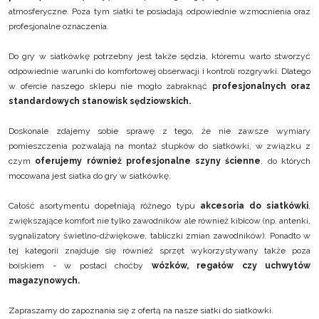
atmosferyczne. Poza tym siatki te posiadają odpowiednie wzmocnienia oraz
profesjonalne oznaczenia.
Do gry w siatkówkę potrzebny jest także sędzia, któremu warto stworzyć
odpowiednie warunki do komfortowej obserwacji i kontroli rozgrywki. Dlatego
w ofercie naszego sklepu nie mogło zabraknąć
profesjonalnych oraz
standardowych stanowisk sędziowskich.
Doskonale zdajemy sobie sprawę z tego, że nie zawsze wymiary
pomieszczenia pozwalają na montaż słupków do siatkówki, w związku z
czym
oferujemy również
profesjonalne szyny ścienne
, do których
mocowana jest siatka do gry w siatkówkę.
Całość asortymentu dopełniają różnego typu
akcesoria do siatkówki
,
zwiększające komfort nie tylko zawodników ale również kibiców (np. antenki,
sygnalizatory świetlno-dźwiękowe, tabliczki zmian zawodników). Ponadto w
tej kategorii znajduje się również sprzęt wykorzystywany także poza
boiskiem - w postaci choćby
wózków, regałów czy uchwytów
magazynowych.
Zapraszamy do zapoznania się z ofertą na nasze
siatki do siatkówki.