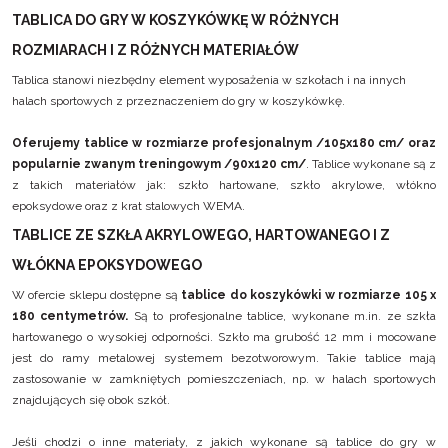
TABLICA DO GRY W KOSZYKÓWKĘ W RÓŻNYCH
ROZMIARACH I Z RÓŻNYCH MATERIAŁÓW
Tablica stanowi niezbędny element wyposażenia w szkołach i na innych
halach sportowych z przeznaczeniem do gry w koszykówkę.
Oferujemy tablice w rozmiarze profesjonalnym /105x180 cm/ oraz
popularnie zwanym treningowym /90x120 cm/
. Tablice wykonane są z
z takich materiałów jak: szkło hartowane, szkło akrylowe, włókno
epoksydowe oraz z krat stalowych WEMA.
TABLICE ZE SZKŁA AKRYLOWEGO, HARTOWANEGO I Z
WŁÓKNA EPOKSYDOWEGO
W ofercie sklepu dostępne są
tablice do koszykówki w rozmiarze 105 x
180 centymetrów.
Są to profesjonalne tablice, wykonane m.in. ze szkła
hartowanego o wysokiej odporności. Szkło ma grubość 12 mm i mocowane
jest do ramy metalowej systemem bezotworowym. Takie tablice mają
zastosowanie w zamkniętych pomieszczeniach, np. w halach sportowych
znajdujących się obok szkół.
Jeśli chodzi o inne materiały, z jakich wykonane są tablice do gry w