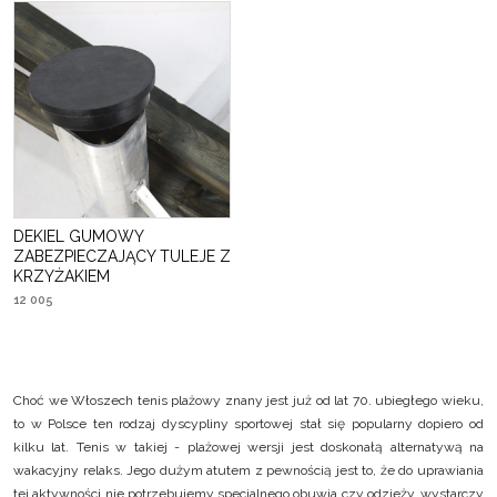
DEKIEL GUMOWY
ZABEZPIECZAJĄCY TULEJE Z
KRZYŻAKIEM
12 005
Choć we Włoszech tenis plażowy znany jest już od lat 70. ubiegłego wieku,
to w Polsce ten rodzaj dyscypliny sportowej stał się popularny dopiero od
kilku lat. Tenis w takiej - plażowej wersji jest doskonałą alternatywą na
wakacyjny relaks. Jego dużym atutem z pewnością jest to, że do uprawiania
tej aktywności nie potrzebujemy specjalnego obuwia czy odzieży, wystarczy