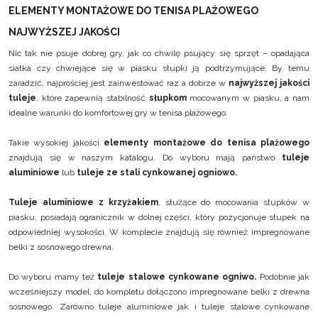
ELEMENTY MONTAŻOWE DO TENISA PLAŻOWEGO
NAJWYŻSZEJ JAKOŚCI
Nic tak nie psuje dobrej gry, jak co chwilę psujący się sprzęt – opadająca
siatka czy chwiejące się w piasku słupki ją podtrzymujące. By temu
zaradzić, najprościej jest zainwestować raz a dobrze w
najwyższej jakości
tuleje
, które zapewnią stabilność
słupkom
mocowanym w piasku, a nam
idealne warunki do komfortowej gry w tenisa plażowego.
Takie wysokiej jakości
elementy montażowe do tenisa plażowego
znajdują się w naszym katalogu. Do wyboru mają państwo
tuleje
aluminiowe
lub
tuleje ze stali cynkowanej ogniowo.
Tuleje aluminiowe z krzyżakiem
, służące do mocowania słupków w
piasku, posiadają ogranicznik w dolnej części, który pozycjonuje słupek na
odpowiedniej wysokości. W komplecie znajdują się również impregnowane
belki z sosnowego drewna.
Do wyboru mamy też
tuleje stalowe cynkowane ogniwo.
Podobnie jak
wcześniejszy model, do kompletu dołączono impregnowane belki z drewna
sosnowego. Zarówno tuleje aluminiowe jak i tuleje stalowe cynkowane