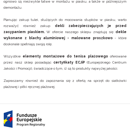
ogniowo są niezwykle łatwe w montażu w piasku, a także w późniejszym
demontażu.
Planując zakup tulei, służących do mocowania słupków w piasku, warto
rozważyć również zakup
dekli zabezpieczających je przed
zasypaniem piaskiem.
W ofercie naszego sklepu znajdują się
dekle
wykonane z blachy aluminiowej - malowane proszkowo
- które
doskonale spełniają swoją rolę.
Wszystkie
elementy montażowe do tenisa plażowego
oferowane
przez nasz sklep posiadając
certyfikaty ECJiP
(Europejskiego Centrum
Jakości i Promocji), świadczące o tym, iż są to produkty najwyżej jakości.
Zapraszamy również do zapoznania się z ofertą na sprzęt do
siatkówki
plażowej
i
piłki ręcznej plażowej
.