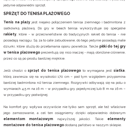
jedynie odpowiedni sprzęt.
SPRZĘT DO TENISA PLAŻOWEGO
Tenis na plaży
jest niejako połączeniem tenisa ziemnego i badmintona z
siatkówką plażową. Do gry w beach tenisa wykorzystuje się specjalne
rakiety
, które - w przeciwieństwie do tradycyjnych rakiet do tenisa - nie
posiadają naciągu. Są za to całe zabudowane, do tego jedynie posiadają małe
dziurki, które służą do przełamania oporu powietrza. Także
piłki do tej gry
w tenisa plażowego
prezentują się nico inaczej - mają obniżone ciśnienie,
przez co są po prostu bardziej miękkie.
Jeśli chodzi o
sprzęt do tenisa plażowego
to wymagana jest
siatka
,
którą zawiesza się na wysokości 170 cm – pod tym względem przypomina
bardziej badmintona niż tenisa ziemnego. Rozgrywki odbywają się na polu o
wymiarach 4,5 m na 16 m – w przypadku gry pojedynczej lub 8 m na 16 m –
w przypadku gry podwójnej.
Na komfort gry wpływa oczywiście nie tylko sam sprzęt, ale też właściwe
jego zamocowanie, a cel ten osiągniemy dzięki odpowiednio dobranym
elementom montażowym
najwyższej jakości. Takie
elementy
montażowe do tenisa plażowego
dostaną państwo w naszym sklepie.