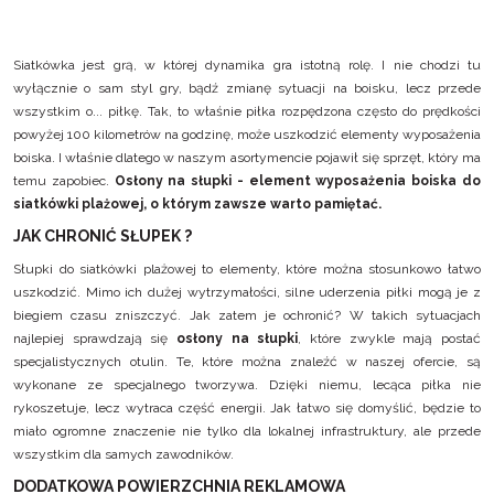
Siatkówka jest grą, w której dynamika gra istotną rolę. I nie chodzi tu
wyłącznie o sam styl gry, bądź zmianę sytuacji na boisku, lecz przede
wszystkim o... piłkę. Tak, to właśnie piłka rozpędzona często do prędkości
powyżej 100 kilometrów na godzinę, może uszkodzić elementy wyposażenia
boiska. I właśnie dlatego w naszym asortymencie pojawił się sprzęt, który ma
temu zapobiec.
Osłony na słupki - element wyposażenia boiska do
siatkówki plażowej, o którym zawsze warto pamiętać.
JAK CHRONIĆ SŁUPEK ?
Słupki do siatkówki plażowej to elementy, które można stosunkowo łatwo
uszkodzić. Mimo ich dużej wytrzymałości, silne uderzenia piłki mogą je z
biegiem czasu zniszczyć. Jak zatem je ochronić? W takich sytuacjach
najlepiej sprawdzają się
osłony na słupki
, które zwykle mają postać
specjalistycznych otulin. Te, które można znaleźć w naszej ofercie, są
wykonane ze specjalnego tworzywa. Dzięki niemu, lecąca piłka nie
rykoszetuje, lecz wytraca część energii. Jak łatwo się domyślić, będzie to
miało ogromne znaczenie nie tylko dla lokalnej infrastruktury, ale przede
wszystkim dla samych zawodników.
DODATKOWA POWIERZCHNIA REKLAMOWA