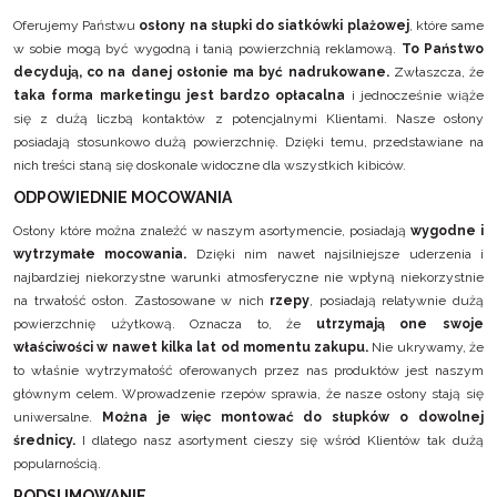
Oferujemy Państwu
osłony na słupki do siatkówki plażowej
, które same
w sobie mogą być wygodną i tanią powierzchnią reklamową.
To Państwo
decydują, co na danej osłonie ma być nadrukowane.
Zwłaszcza, że
taka forma marketingu jest bardzo opłacalna
i jednocześnie wiąże
się z dużą liczbą kontaktów z potencjalnymi Klientami. Nasze osłony
posiadają stosunkowo dużą powierzchnię. Dzięki temu, przedstawiane na
nich treści staną się doskonale widoczne dla wszystkich kibiców.
ODPOWIEDNIE MOCOWANIA
Osłony które można znaleźć w naszym asortymencie, posiadają
wygodne i
wytrzymałe mocowania.
Dzięki nim nawet najsilniejsze uderzenia i
najbardziej niekorzystne warunki atmosferyczne nie wpłyną niekorzystnie
na trwałość osłon. Zastosowane w nich
rzepy
, posiadają relatywnie dużą
powierzchnię użytkową. Oznacza to, że
utrzymają one swoje
właściwości w nawet kilka lat od momentu zakupu.
Nie ukrywamy, że
to właśnie wytrzymałość oferowanych przez nas produktów jest naszym
głównym celem. Wprowadzenie rzepów sprawia, że nasze osłony stają się
uniwersalne.
Można je więc montować do słupków o dowolnej
średnicy.
I dlatego nasz asortyment cieszy się wśród Klientów tak dużą
popularnością.
PODSUMOWANIE