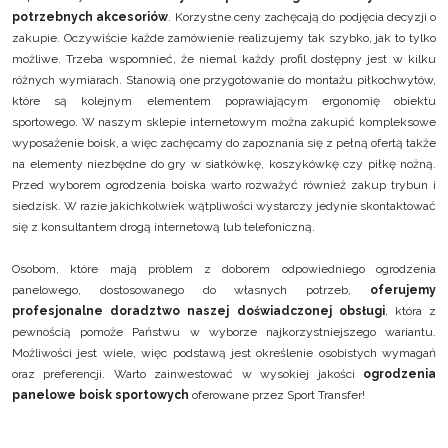
potrzebnych akcesoriów
. Korzystne ceny zachęcają do podjęcia decyzji o
zakupie. Oczywiście każde zamówienie realizujemy tak szybko, jak to tylko
możliwe. Trzeba wspomnieć, że niemal każdy profil dostępny jest w kilku
różnych wymiarach. Stanowią one przygotowanie do montażu
piłkochwytów
,
które są kolejnym elementem poprawiającym ergonomię obiektu
sportowego. W naszym sklepie internetowym można zakupić kompleksowe
wyposażenie boisk
, a więc zachęcamy do zapoznania się z pełną ofertą także
na elementy niezbędne do gry w
siatkówkę
,
koszykówkę
czy
piłkę nożną.
Przed wyborem ogrodzenia boiska warto rozważyć również zakup
trybun i
siedzisk
. W razie jakichkolwiek wątpliwości wystarczy jedynie skontaktować
się z konsultantem drogą
internetową lub telefoniczną.
Osobom, które mają problem z doborem odpowiedniego ogrodzenia
panelowego, dostosowanego do własnych potrzeb,
oferujemy
profesjonalne doradztwo naszej doświadczonej obsługi
, która z
pewnością pomoże Państwu w wyborze najkorzystniejszego wariantu.
Możliwości jest wiele, więc podstawą jest określenie osobistych wymagań
oraz preferencji. Warto zainwestować w wysokiej jakości
ogrodzenia
panelowe boisk sportowych
oferowane przez Sport Transfer!