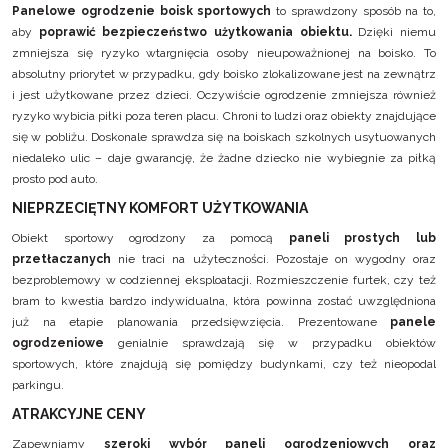
Panelowe ogrodzenie boisk sportowych
to sprawdzony sposób na to,
aby
poprawić bezpieczeństwo użytkowania obiektu.
Dzięki niemu
zmniejsza się ryzyko wtargnięcia osoby nieupoważnionej na boisko. To
absolutny priorytet w przypadku, gdy boisko zlokalizowane jest na zewnątrz
i jest użytkowane przez dzieci. Oczywiście ogrodzenie zmniejsza również
ryzyko wybicia piłki poza teren placu. Chroni to ludzi oraz obiekty znajdujące
się w pobliżu. Doskonale sprawdza się na boiskach szkolnych usytuowanych
niedaleko ulic – daje gwarancję, że żadne dziecko nie wybiegnie za piłką
prosto pod auto.
NIEPRZECIĘTNY KOMFORT UŻYTKOWANIA
Obiekt sportowy ogrodzony za pomocą
paneli prostych lub
przetłaczanych
nie traci na użyteczności. Pozostaje on wygodny oraz
bezproblemowy w codziennej eksploatacji. Rozmieszczenie furtek, czy też
bram to kwestia bardzo indywidualna, która powinna zostać uwzględniona
już na etapie planowania przedsięwzięcia. Prezentowane
panele
ogrodzeniowe
genialnie sprawdzają się w przypadku obiektów
sportowych, które znajdują się pomiędzy budynkami, czy też nieopodal
parkingu.
ATRAKCYJNE CENY
Zapewniamy
szeroki wybór paneli ogrodzeniowych oraz