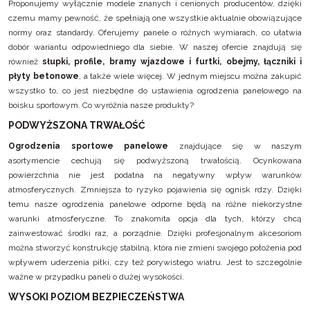
Proponujemy wyłącznie modele znanych i cenionych producentów, dzięki
czemu mamy pewność, że spełniają one wszystkie aktualnie obowiązujące
normy oraz standardy. Oferujemy panele o różnych wymiarach, co ułatwia
dobór wariantu odpowiedniego dla siebie. W naszej ofercie znajdują się
również
słupki
,
profile
,
bramy wjazdowe i furtki
,
obejmy, łączniki i
płyty betonowe
, a także wiele więcej. W jednym miejscu można zakupić
wszystko to, co jest niezbędne do ustawienia ogrodzenia panelowego na
boisku sportowym. Co wyróżnia nasze produkty?
PODWYŻSZONA TRWAŁOŚĆ
Ogrodzenia sportowe panelowe
znajdujące się w naszym
asortymencie cechują się podwyższoną trwałością. Ocynkowana
powierzchnia nie jest podatna na negatywny wpływ warunków
atmosferycznych. Zmniejsza to ryzyko pojawienia się ognisk rdzy. Dzięki
temu nasze ogrodzenia panelowe odporne będą na różne niekorzystne
warunki atmosferyczne. To znakomita opcja dla tych, którzy chcą
zainwestować środki raz, a porządnie. Dzięki profesjonalnym akcesoriom
można stworzyć konstrukcję stabilną, która nie zmieni swojego położenia pod
wpływem uderzenia piłki, czy też porywistego wiatru. Jest to szczególnie
ważne w przypadku paneli o dużej wysokości.
WYSOKI POZIOM BEZPIECZEŃSTWA