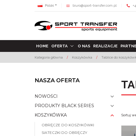
Polski
biuro@sport-transfer.com.pl
+4
HOME
OFERTA
O NAS
REALIZACJE
PARTN
Kategoria główna
/
Koszykówka
/
Tablice do koszyków
NASZA OFERTA
TA
NOWOŚCI
PRODUKTY BLACK SERIES
KOSZYKÓWKA
Sortuj w
OBRĘCZE DO KOSZYKÓWKI
SIATECZKI DO OBRĘCZY