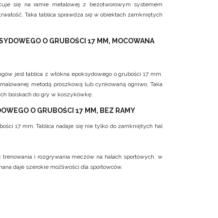
mocuje się na ramie metalowej z bezotworowym systemem
rwałość. Taka tablica sprawdza się w obiektach zamkniętych
OKSYDOWEGO O GRUBOŚCI 17 MM, MOCOWANA
ningów jest tablica z włókna epoksydowego o grubości 17 mm.
wej malowanej metodą proszkową lub cynkowaną ogniwo. Taka
tych boiskach do gry w koszykówkę.
DOWEGO O GRUBOŚCI 17 MM, BEZ RAMY
ości 17 mm. Tablica nadaje się nie tylko do zamkniętych hal
ść trenowania i rozgrywania meczów na halach sportowych, w
onana daje szerokie możliwości dla sportowców.