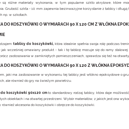
e są różne materiały wykonania, w tym popularne szkło akrylowe, które 
a. Grubość szkła - 10 mm zapewnia bezinwazyjne korzystanie z tablicy i długą t
ch np. w szkołach.
CA DO KOSZYKÓWKI O WYMIARACH 90 X 120 CM Z WŁÓKNA EP
MIE
odzajem
tablicy do koszykówki,
która idealnie spełnia swoja rolę podczas tre
 jak wcześniej omawiany produkt - tak i tę tablicę mocuje się do ramy stalo
 oprócz zastosowania w zamkniętych pomieszczeniach, sprawdza się też na otwar
CA DO KOSZYKÓWKI O WYMIARACH 90 X 120 Z WŁÓKNA EPOKSY
em, jaki ma zastosowanie w wykonaniu tej tablicy jest włókno epoksydowe o grub
ch, ale również do gry na świeżym powietrzu.
 do koszykówki 90x120 cm
to standardowy rodzaj tablicy, która daje możliwo
ych obiektach i na otwartej przestrzeni. Wybór materiałów, z jakich jest ona wyk
y również
akcesoria do koszykówki
i
obręcze do koszykówki
.