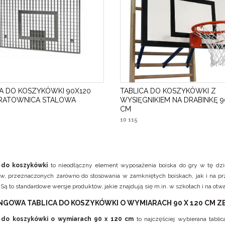
CA DO KOSZYKÓWKI 90X120
TABLICA DO KOSZYKÓWKI Z
KRATOWNICA STALOWA
WYSIĘGNIKIEM NA DRABINKĘ 9
CM
10 115
 do koszykówki
to nieodłączny element wyposażenia boiska do gry w tę dzie
w, przeznaczonych zarówno do stosowania w zamkniętych boiskach, jak i na pr
Są to standardowe wersje produktów, jakie znajdują się m.in. w szkołach i na o
NGOWA TABLICA DO KOSZYKÓWKI O WYMIARACH 90 X 120 CM 
a do koszykówki o wymiarach 90 x 120 cm
to najczęściej wybierana tabli