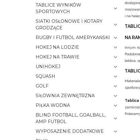
dostępn
TABLICE WYNIKÓW
mocowani
SPORTOWYCH
i na hala
SIATKI OSŁONOWE I KOTARY
TABLI
GRODZĄCE
RUGBY I FUTBOL AMERYKAŃSKI
NA RA
HOKEJ NA LODZIE
Innym r
Podobnie
HOKEJ NA TRAWIE
tablica,
UNIHOKEJ
TABLI
SQUASH
Materiał
GOLF
sportowy
SIŁOWNIA ZEWNĘTRZNA
Tablica
PIŁKA WODNA
zamknięt
Polecam
BLIND FOOTBALL, GOALBALL,
AMP FUTBOL
WYPOSAŻENIE DODATKOWE