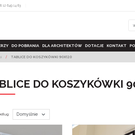
8 12 649 14 83
ERZY
DO POBRANIA
DLA ARCHITEKTÓW
DOTACJE
KONTAKT
PO
ki
/
TABLICE DO KOSZYKÓWKI 90X120
BLICE DO KOSZYKÓWKI 9
edług
: