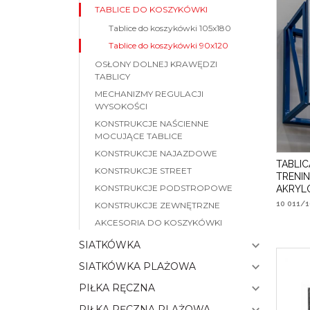
TABLICE DO KOSZYKÓWKI
Tablice do koszykówki 105x180
Tablice do koszykówki 90x120
OSŁONY DOLNEJ KRAWĘDZI
TABLICY
MECHANIZMY REGULACJI
WYSOKOŚCI
KONSTRUKCJE NAŚCIENNE
MOCUJĄCE TABLICE
KONSTRUKCJE NAJAZDOWE
TABLI
KONSTRUKCJE STREET
TRENI
KONSTRUKCJE PODSTROPOWE
AKRYL
10 011/1
KONSTRUKCJE ZEWNĘTRZNE
AKCESORIA DO KOSZYKÓWKI
SIATKÓWKA
SIATKÓWKA PLAŻOWA
PIŁKA RĘCZNA
PIŁKA RĘCZNA PLAŻOWA