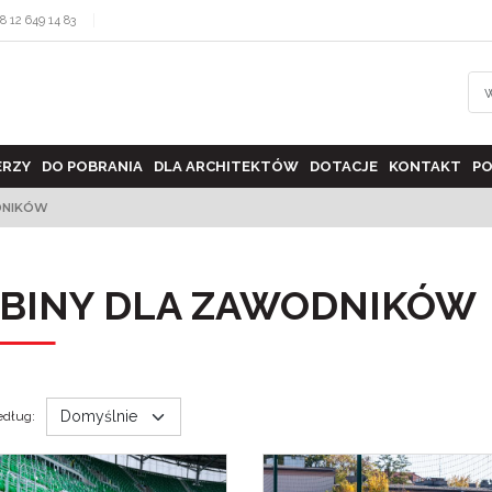
8 12 649 14 83
ERZY
DO POBRANIA
DLA ARCHITEKTÓW
DOTACJE
KONTAKT
PO
DNIKÓW
BINY DLA ZAWODNIKÓW
edług
: