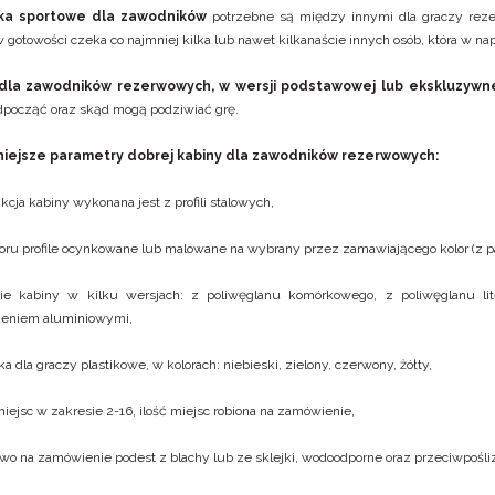
ska sportowe dla zawodników
potrzebne są między innymi dla graczy reze
w gotowości czeka co najmniej kilka lub nawet kilkanaście innych osób, która w n
dla zawodników rezerwowych, w wersji podstawowej lub ekskluzywne
dpocząć oraz skąd mogą podziwiać grę.
iejsze parametry dobrej kabiny dla zawodników rezerwowych:
kcja kabiny wykonana jest z profili stalowych,
oru profile ocynkowane lub malowane na wybrany przez zamawiającego kolor (z p
cie kabiny w kilku wersjach: z poliwęglanu komórkowego, z poliwęglanu l
eniem aluminiowymi,
ka dla graczy plastikowe, w kolorach: niebieski, zielony, czerwony, żółty,
miejsc w zakresie 2-16, ilość miejsc robiona na zamówienie,
wo na zamówienie podest z blachy lub ze sklejki, wodoodporne oraz przeciwpośl