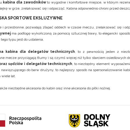
pu
kabina dla zawodników
to wygodne i komfortowe miejsce, w którym rezerw
lejkę w grze, zrelaksować się i odpocząć. Kabina odpowiednio chroni przed de
ISKA SPORTOWE EKSLUZYWNE
i przestronne, pozwalają złapać oddech w czasie meczu, zrelaksować się i od
zywnej
ma podłogę wykończoną za pomocą sztucznej trawy, to elegancki sposób 
tego typu jest do ustalenia.
a kabina dla delegatów technicznych
, to z pewnością jeden z niezb
ne mecze przyciągają tłumy i są czymś więcej niż tylko starciem osiedlowych d
oraz sędziów i delegatów technicznych
, to niezbędny element wyposażeni
 nawiązującego do barw drużyny, to najlepszy sposób na spersonalizowanie kab
 wiele lat.
także niezbędne
akcesoria do kabin
oraz inne
akcesoria do piłki nożnej
.