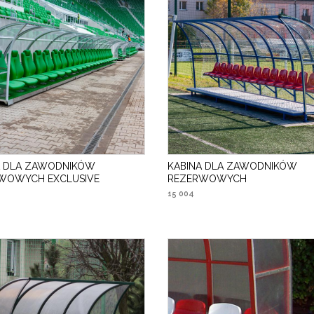
A DLA ZAWODNIKÓW
KABINA DLA ZAWODNIKÓW
WOWYCH EXCLUSIVE
REZERWOWYCH
15 004