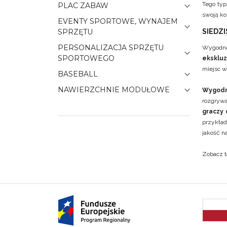
Tego ty
PLAC ZABAW
swoją ko
EVENTY SPORTOWE, WYNAJEM
SPRZĘTU
SIEDZ
PERSONALIZACJA SPRZĘTU
Wygodne 
SPORTOWEGO
eksklu
miejsc w 
BASEBALL
NAWIERZCHNIE MODUŁOWE
Wygodn
rozgrywa
graczy 
przykład
jakość na
Zobacz 