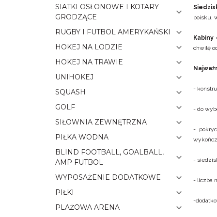
SIATKI OSŁONOWE I KOTARY
Siedzi
GRODZĄCE
boisku, 
RUGBY I FUTBOL AMERYKAŃSKI
Kabiny 
HOKEJ NA LODZIE
chwilę o
HOKEJ NA TRAWIE
Najważn
UNIHOKEJ
- konstru
SQUASH
GOLF
- do wyb
SIŁOWNIA ZEWNĘTRZNA
- pokry
PIŁKA WODNA
wykończ
BLIND FOOTBALL, GOALBALL,
- siedzis
AMP FUTBOL
WYPOSAŻENIE DODATKOWE
- liczba 
PIŁKI
-dodatko
PLAŻOWA ARENA