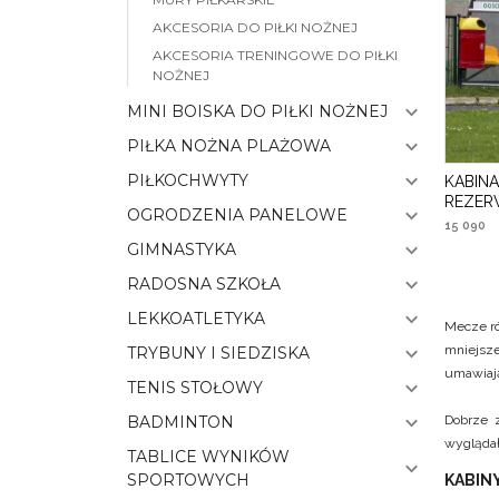
AKCESORIA DO PIŁKI NOŻNEJ
AKCESORIA TRENINGOWE DO PIŁKI
NOŻNEJ
MINI BOISKA DO PIŁKI NOŻNEJ
PIŁKA NOŻNA PLAŻOWA
PIŁKOCHWYTY
KABIN
REZE
OGRODZENIA PANELOWE
15 090
GIMNASTYKA
RADOSNA SZKOŁA
LEKKOATLETYKA
Mecze ró
mniejsze
TRYBUNY I SIEDZISKA
umawiają
TENIS STOŁOWY
BADMINTON
Dobrze 
wyglądał
TABLICE WYNIKÓW
SPORTOWYCH
KABIN