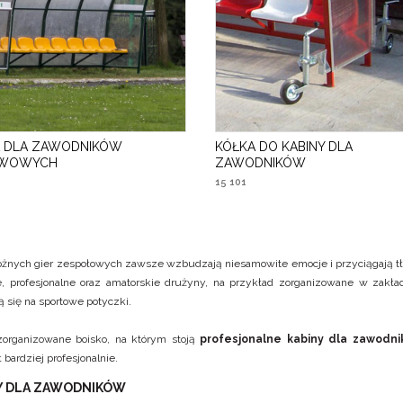
A DLA ZAWODNIKÓW
KÓŁKA DO KABINY DLA
RWOWYCH
ZAWODNIKÓW
15 101
żnych gier zespołowych zawsze wzbudzają niesamowite emocje i przyciągają tłu
, profesjonalne oraz amatorskie drużyny, na przykład zorganizowane w zakład
 się na sportowe potyczki.
zorganizowane boisko, na którym stoją
profesjonalne kabiny dla zawodn
 bardziej profesjonalnie.
Y DLA ZAWODNIKÓW