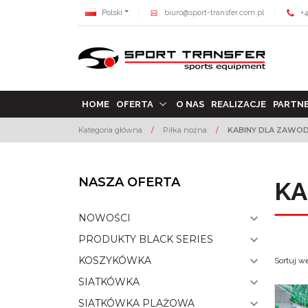
Polski
biuro@sport-transfer.com.pl
+4
HOME
OFERTA
O NAS
REALIZACJE
PARTN
Kategoria główna
/
Piłka nożna
/
KABINY DLA ZAWO
NASZA OFERTA
KA
NOWOŚCI
PRODUKTY BLACK SERIES
KOSZYKÓWKA
Sortuj w
SIATKÓWKA
SIATKÓWKA PLAŻOWA