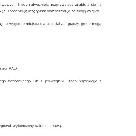
rwowych. Kiedy najważniejsi rozgrywający znajdują się na
apięciu obserwują rozgrywkę oraz oczekują na swoją kolejkę.
j,
to wygodne miejsce dla pozostałych graczy, gdzie mogą
alety RAL),
itego bezbarwnego lub z poliwęglanu litego brązowego z
izgowej, wykończony sztuczną trawą.