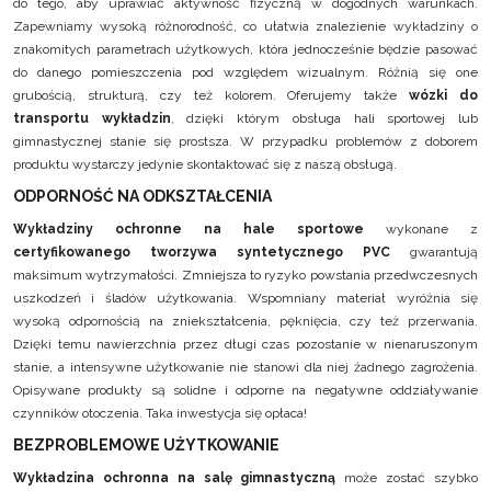
do tego, aby uprawiać aktywność fizyczną w dogodnych warunkach.
Zapewniamy wysoką różnorodność, co ułatwia znalezienie wykładziny o
znakomitych parametrach użytkowych, która jednocześnie będzie pasować
do danego pomieszczenia pod względem wizualnym. Różnią się one
grubością, strukturą, czy też kolorem. Oferujemy także
wózki do
transportu wykładzin
, dzięki którym obsługa hali sportowej lub
gimnastycznej stanie się prostsza. W przypadku problemów z doborem
produktu wystarczy jedynie skontaktować się z naszą obsługą.
ODPORNOŚĆ NA ODKSZTAŁCENIA
Wykładziny ochronne na hale sportowe
wykonane z
certyfikowanego tworzywa syntetycznego PVC
gwarantują
maksimum wytrzymałości. Zmniejsza to ryzyko powstania przedwczesnych
uszkodzeń i śladów użytkowania. Wspomniany materiał wyróżnia się
wysoką odpornością na zniekształcenia, pęknięcia, czy też przerwania.
Dzięki temu nawierzchnia przez długi czas pozostanie w nienaruszonym
stanie, a intensywne użytkowanie nie stanowi dla niej żadnego zagrożenia.
Opisywane produkty są solidne i odporne na negatywne oddziaływanie
czynników otoczenia. Taka inwestycja się opłaca!
BEZPROBLEMOWE UŻYTKOWANIE
Wykładzina ochronna na salę gimnastyczną
może zostać szybko