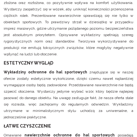
złożona oraz rozłożona, co pozytywnie wpływa na komfort użytkowania.
Wystarczy zaopatrzyć się w wózek, aby uniknąć konieczności przenoszenia
ciężkich rolek. Prezentowane nawierzchnie sprawdzają się nie tylko w
obiektach sportowych. To prawdziwy strzał w dziesiątkę w przypadku
imprez masowych, gdzie utrzymanie pożądanego poziomu bezpieczeństwa
jest absolutnym priorytetem. Opisywane wykładziny spełniają szereg
rygorystycznych norm oraz standardów. Tworzywa wykorzystywane do
produkcji nie emitują toksycznych związków, które mogłyby negatywnie
wpłynąć na ludzi lub otoczenie.
ESTETYCZNY WYGLĄD
Wykładziny ochronne do hal sportowych
znajdujące się w naszej
ofercie zostały estetycznie wykończone, dzięki czemu nawet najbardziej
wymagające osoby będą zadowolone. Przedstawiane nawierzchnie nie będą
szpecić otoczenia. Wystarczy jedynie wybrać wzór, który będzie najlepiej
pasować do danego obiektu. Na uwagę zasługuje fakt, że nasza oferta stale
się rozrasta, więc zachęcamy do regularnych odwiedzin. Wykładziny
utrzymane w minimalistycznym stylu uchodzą za uniwersalne, a
jednocześnie praktyczne.
ŁATWE CZYSZCZENIE
Omawiane
nawierzchnie ochronne do hal sportowych
posiadają