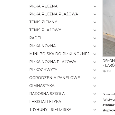
PIŁKA RĘCZNA
PIŁKA RĘCZNA PLAŻOWA
TENIS ZIEMNY
TENIS PLAŻOWY
PADEL
PIŁKA NOŻNA
MINI BOISKA DO PIŁKI NOŻNEJ
OSŁON
PIŁKA NOŻNA PLAŻOWA
FILAR
PIŁKOCHWYTY
19 012
OGRODZENIA PANELOWE
GIMNASTYKA
RADOSNA SZKOŁA
Doskonal
Państw
LEKKOATLETYKA
stanowi
TRYBUNY I SIEDZISKA
słupków