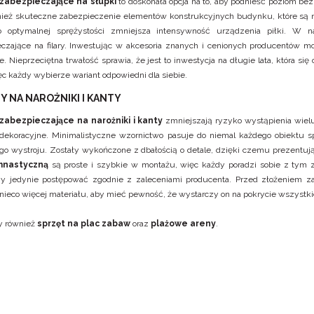
zabezpieczające na słupki
to doskonała opcja na to, aby podnieść poziom b
nież skuteczne zabezpieczenie elementów konstrukcyjnych budynku, które są 
o optymalnej sprężystości zmniejsza intensywność urządzenia piłki. W na
czające na filary. Inwestując w akcesoria znanych i cenionych producentów 
. Nieprzeciętna trwałość sprawia, że jest to inwestycja na długie lata, która 
ęc każdy wybierze wariant odpowiedni dla siebie.
Y NA NAROŻNIKI I KANTY
zabezpieczające na narożniki i kanty
zmniejszają ryzyko wystąpienia wielu 
dekoracyjne. Minimalistyczne wzornictwo pasuje do niemal każdego obiektu 
go wystroju. Zostały wykończone z dbałością o detale, dzięki czemu prezentuj
mnastyczną
są proste i szybkie w montażu, więc każdy poradzi sobie z tym z
zy jedynie postępować zgodnie z zaleceniami producenta. Przed złożeniem 
nieco więcej materiału, aby mieć pewność, że wystarczy on na pokrycie wszystki
y również
sprzęt na plac zabaw
oraz
plażowe areny
.