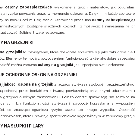
emy
osłony zabezpieczające
wykonane z takich materiałów, jak poliuretan
ają ryzyko powstania urazu w momencie uderzenia. Dzięki nim każdy sportowie
zy na boisku coś mu się stanie. Oferowane przez nas
osłony zabezpieczają
imnastycznych. Dostępne w różnych kolorach i z możliwością naniesienia na i
ualizować. Solidne, trwałe, estetyczne.
Y NA GRZEJNIKI
na grzejniki
to rozwiązanie, które doskonale sprawdza się jako zabudowa nie 
rów. Elementy te mogą z powodzeniem funkcjonować także jako dobre zabezpiec
znaleźć można zarówno
osłony na grzejniki
, jak i specjalne siatki osłonowe.
JE OCHRONNE OSŁON NA GRZEJNIKI
j jakości osłona na grzejnik
znacząco zwiększa swobodę i bezpieczeństwo 
ną ochroną przed kontaktem z twardą powierzchnią oraz innymi uderzeniam
a grzejniki o różnym zastosowaniu. Bardzo dobrze sprawdzają się zarówno na 
ycznych. Ich funkcjonalności zwiększają swobodę korzystania z wyposaże
ści, co znacząco ogranicza ryzyko urazu lub innego wypadku. Obecnoś
eństwo osób, które uprawiają sport w obiekcie wyposażonym w zabudowy grzejn
 NA SŁUPKI I FILARY