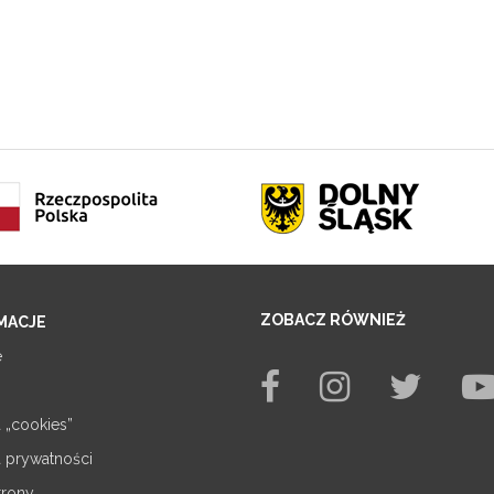
ZOBACZ RÓWNIEŻ
MACJE
e
a „cookies”
a prywatności
trony