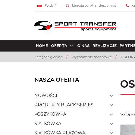
Polski
biuro@sport-transfer.com.pl
+4
HOME
OFERTA
O NAS
REALIZACJE
PARTN
Kategoria główna
/
Wyposażenie dodatkowe
/
OSŁONY
NASZA OFERTA
OS
NOWOŚCI
PRODUKTY BLACK SERIES
KOSZYKÓWKA
Sortuj w
SIATKÓWKA
SIATKÓWKA PLAŻOWA