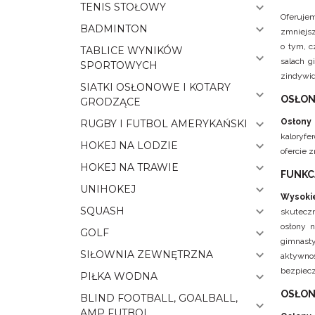
TENIS STOŁOWY
Oferuj
BADMINTON
zmniejsz
o tym, c
TABLICE WYNIKÓW
salach g
SPORTOWYCH
zindywid
SIATKI OSŁONOWE I KOTARY
OSŁON
GRODZĄCE
Osłony 
RUGBY I FUTBOL AMERYKAŃSKI
kaloryfe
HOKEJ NA LODZIE
ofercie 
HOKEJ NA TRAWIE
FUNKC
UNIHOKEJ
Wysokie
SQUASH
skutecz
osłony n
GOLF
gimnast
SIŁOWNIA ZEWNĘTRZNA
aktywno
bezpiecz
PIŁKA WODNA
OSŁONY
BLIND FOOTBALL, GOALBALL,
AMP FUTBOL