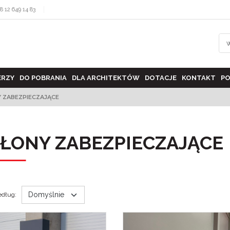
8 12 649 14 83
ERZY
DO POBRANIA
DLA ARCHITEKTÓW
DOTACJE
KONTAKT
PO
 ZABEZPIECZAJĄCE
ŁONY ZABEZPIECZAJĄCE
edług
: