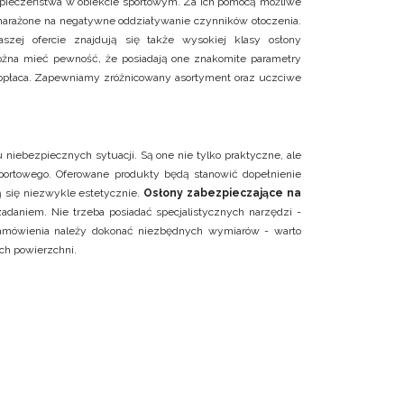
ezpieczeństwa w obiekcie sportowym. Za ich pomocą możliwe
narażone na negatywne oddziaływanie czynników otoczenia.
szej ofercie znajdują się także wysokiej klasy osłony
można mieć pewność, że posiadają one znakomite parametry
się opłaca. Zapewniamy zróżnicowany asortyment oraz uczciwe
niebezpiecznych sytuacji. Są one nie tylko praktyczne, ale
sportowego. Oferowane produkty będą stanowić dopełnienie
ą się niezwykle estetycznie.
Osłony zabezpieczające na
adaniem. Nie trzeba posiadać specjalistycznych narzędzi -
zamówienia należy dokonać niezbędnych wymiarów - warto
ch powierzchni.