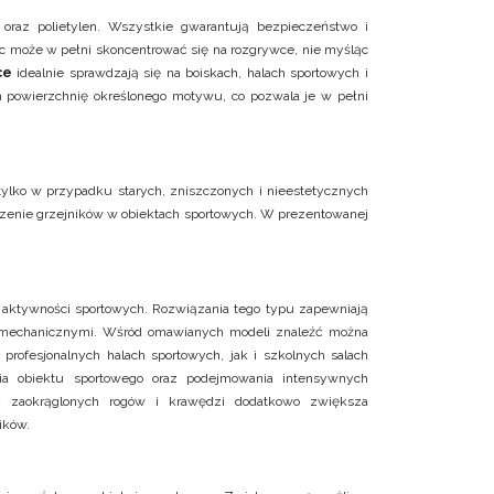
 oraz polietylen. Wszystkie gwarantują bezpieczeństwo i
c może w pełni skoncentrować się na rozgrywce, nie myśląc
ce
idealnie sprawdzają się na boiskach, halach sportowych i
ch powierzchnię określonego motywu, co pozwala je w pełni
tylko w przypadku starych, zniszczonych i nieestetycznych
zenie grzejników w obiektach sportowych. W prezentowanej
aktywności sportowych. Rozwiązania tego typu zapewniają
i mechanicznymi. Wśród omawianych modeli znaleźć można
profesjonalnych halach sportowych, jak i szkolnych salach
nia obiektu sportowego oraz podejmowania intensywnych
ć zaokrąglonych rogów i krawędzi dodatkowo zwiększa
ików.