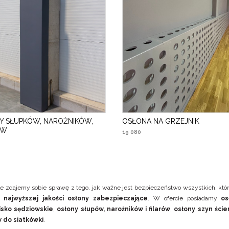
Y SŁUPKÓW, NAROŻNIKÓW,
OSŁONA NA GRZEJNIK
ÓW
19 080
e zdajemy sobie sprawę z tego, jak ważne jest bezpieczeństwo wszystkich, któ
u
najwyższej jakości osłony zabezpieczające
. W ofercie posiadamy
os
sko sędziowskie
,
osłony słupów, narożników i filarów
,
osłony szyn ście
 do siatkówki
.