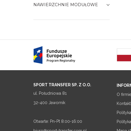
NAWIERZCHNIE MODUŁOWE
SPORT TRANSFER SP. Z O.O.
INFOR
ul. Południowa 81
O firmi
32-400 Jawornik
Kontakt
Polityk
Otwarte: Pn-Pt 8:00-16:00
Polityk
biuro@sport-transfer.com.pl
Mapa s