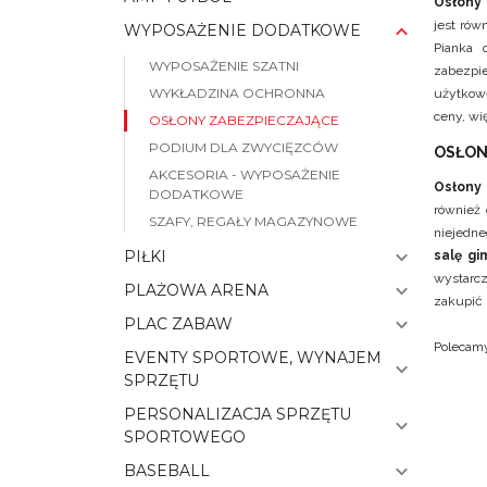
Osłony 
jest rów
WYPOSAŻENIE DODATKOWE
Pianka 
WYPOSAŻENIE SZATNI
zabezpie
WYKŁADZINA OCHRONNA
użytkowe
ceny, wi
OSŁONY ZABEZPIECZAJĄCE
PODIUM DLA ZWYCIĘZCÓW
OSŁON
AKCESORIA - WYPOSAŻENIE
Osłony 
DODATKOWE
również 
SZAFY, REGAŁY MAGAZYNOWE
niejedne
PIŁKI
salę gi
wystarc
PLAŻOWA ARENA
zakupić 
PLAC ZABAW
Polecam
EVENTY SPORTOWE, WYNAJEM
SPRZĘTU
PERSONALIZACJA SPRZĘTU
SPORTOWEGO
BASEBALL