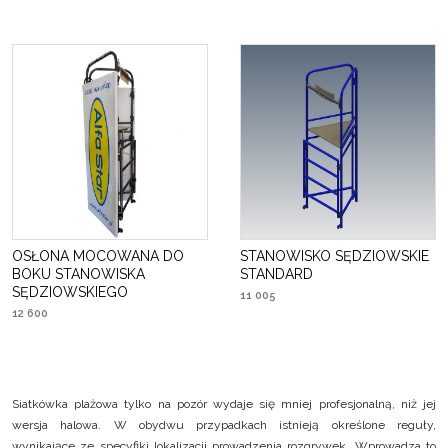
OSŁONA MOCOWANA DO
STANOWISKO SĘDZIOWSKIE
BOKU STANOWISKA
STANDARD
SĘDZIOWSKIEGO
11 005
12 600
Siatkówka plażowa tylko na pozór wydaje się mniej profesjonalną, niż jej
wersja halowa. W obydwu przypadkach istnieją określone reguły,
wynikające ze specyfiki lokalizacji prowadzenia rozgrywek. Wprowadza to