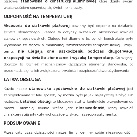
plażowej
stanowiska o konstrukcji aluminiowej
, które dzięki swoim
właściwościom sprawdzą się świetnie na plaży.
ODPORNOŚĆ NA TEMPERATURĘ
Akcesoria do siatkówki plażowej
powinny być odporne na działanie
światła słonecznego. Zasada ta dotyczy wszelkich akcesoriów również
stanowisk sędziowskich. Dlatego też dbamy o to, by ich konstrukcje były
wykonane ze stopów o minimalnej rozszerzalności temperaturowej. Dzięki
temu,
nie ulegają one uszkodzeniu podczas długotrwałej
ekspozycji na światło słoneczne i wysoką temperaturę.
Co więcej,
dotyczy to również mechanizmów łączących elementy stanowiska, co
przedkłada się na ich zwiększoną trwałość i bezpieczeństwo użytkowania.
ŁATWA OBSŁUGA
Każde nasze
stanowisko sędziowskie do siatkówki plażowej
jest
zaprojektowane w taki sposób, by można było je jak najszybciej złożyć lub
rozłożyć.
Łatwość obsługi
to kluczowy atut w kontekście przygotowań do
meczu, niemniej równie ważna jest
niezawodność
, którą również
charakteryzują artykuły wchodzące w skład naszego asortymentu.
PODSUMOWANIE
Przez cały czas działalności naszej firmy, cenimy sobie niezawodność i