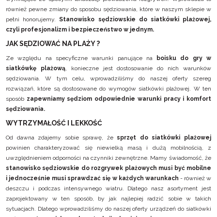
również pewne zmiany do sposobu sędziowania, które w naszym sklepie w
pełni honorujemy.
Stanowisko sędziowskie do siatkówki plażowej,
czyli profesjonalizm i bezpieczeństwo w jednym
.
JAK SĘDZIOWAĆ NA PLAŻY ?
Ze względu na specyficzne warunki panujące na
boisku do gry w
siatkówkę plażową
, konieczne jest dostosowanie do nich warunków
sędziowania. W tym celu, wprowadziliśmy do naszej oferty szereg
rozwiązań, które są dostosowane do wymogów siatkówki plażowej. W ten
sposób
zapewniamy sędziom odpowiednie warunki pracy i komfort
sędziowania.
WYTRZYMAŁOŚĆ I LEKKOŚĆ
Od dawna zdajemy sobie sprawę, że
sprzęt do siatkówki plażowej
powinien charakteryzować się niewielką masą i dużą mobilnością, z
uwzględnieniem odporności na czynniki zewnętrzne. Mamy świadomość, że
stanowisko sędziowskie do rozgrywek plażowych musi być mobilne
i jednocześnie musi sprawdzać się w każdych warunkach
- również w
deszczu i podczas intensywnego wiatru. Dlatego nasz asortyment jest
zaprojektowany w ten sposób, by jak najlepiej radzić sobie w takich
sytuacjach. Dlatego wprowadziliśmy do naszej oferty urządzeń do siatkówki