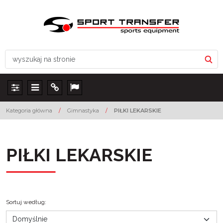
Panel
Menu
Info
Lang
Kategoria główna
/
Gimnastyka
/
PIŁKI LEKARSKIE
PIŁKI LEKARSKIE
Sortuj według
: