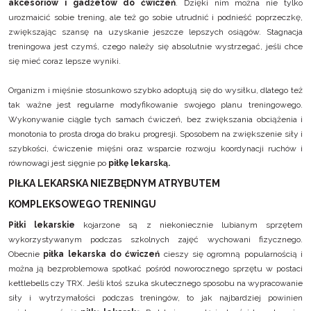
akcesoriów i gadżetów do ćwiczeń
. Dzięki nim można nie tylko
urozmaicić sobie trening, ale też go sobie utrudnić i podnieść poprzeczkę,
zwiększając szansę na uzyskanie jeszcze lepszych osiągów. Stagnacja
treningowa jest czymś, czego należy się absolutnie wystrzegać, jeśli chce
się mieć coraz lepsze wyniki.
Organizm i mięśnie stosunkowo szybko adoptują się do wysiłku, dlatego też
tak ważne jest regularne modyfikowanie swojego planu treningowego.
Wykonywanie ciągle tych samach ćwiczeń, bez zwiększania obciążenia i
monotonia to prosta droga do braku progresji. Sposobem na zwiększenie siły i
szybkości, ćwiczenie mięśni oraz wsparcie rozwoju koordynacji ruchów i
równowagi jest sięgnie po
piłkę lekarską.
PIŁKA LEKARSKA NIEZBĘDNYM ATRYBUTEM
KOMPLEKSOWEGO TRENINGU
Piłki lekarskie
kojarzone są z niekoniecznie lubianym sprzętem
wykorzystywanym podczas szkolnych zajęć wychowani fizycznego.
Obecnie
piłka lekarska do ćwiczeń
cieszy się ogromną popularnością i
można ją bezproblemowa spotkać pośród noworocznego sprzętu w postaci
kettlebells czy TRX. Jeśli ktoś szuka skutecznego sposobu na wypracowanie
siły i wytrzymałości podczas treningów, to jak najbardziej powinien