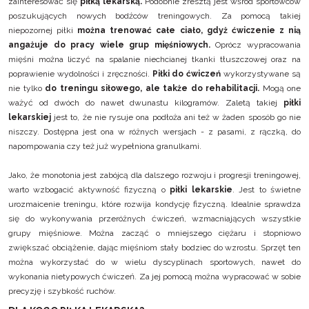
zainteresować się
piłką lekarską.
Podobnie zresztą jest wśród sportowców
poszukujących nowych bodźców treningowych. Za pomocą takiej
niepozornej piłki
można trenować całe ciało, gdyż ćwiczenie z nią
angażuje do pracy wiele grup mięśniowych.
Oprócz wypracowania
mięśni można liczyć na spalanie niechcianej tkanki tłuszczowej oraz na
poprawienie wydolności i zręczności.
Piłki do ćwiczeń
wykorzystywane są
nie tylko
do treningu siłowego, ale także do rehabilitacji.
Mogą one
ważyć od dwóch do nawet dwunastu kilogramów. Zaletą takiej
piłki
lekarskiej
jest to, że nie rysuje ona podłoża ani też w żaden sposób go nie
niszczy. Dostępna jest ona w różnych wersjach - z pasami, z rączką, do
napompowania czy też już wypełniona granulkami.
Jako, że monotonia jest zabójcą dla dalszego rozwoju i progresji treningowej,
warto wzbogacić aktywność fizyczną o
piłki lekarskie
. Jest to świetne
urozmaicenie treningu, które rozwija kondycję fizyczną. Idealnie sprawdza
się do wykonywania przeróżnych ćwiczeń, wzmacniających wszystkie
grupy mięśniowe. Można zacząć o mniejszego ciężaru i stopniowo
zwiększać obciążenie, dając mięśniom stały bodziec do wzrostu. Sprzęt ten
można wykorzystać do w wielu dyscyplinach sportowych, nawet do
wykonania nietypowych ćwiczeń. Za jej pomocą można wypracować w sobie
precyzję i szybkość ruchów.