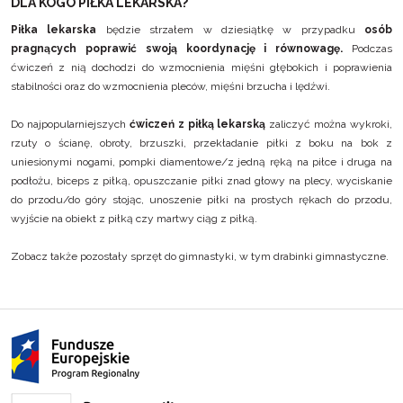
DLA KOGO PIŁKA LEKARSKA?
Piłka lekarska
będzie strzałem w dziesiątkę w przypadku
osób
pragnących poprawić swoją koordynację i równowagę.
Podczas
ćwiczeń z nią dochodzi do wzmocnienia mięśni głębokich i poprawienia
stabilności oraz do wzmocnienia pleców, mięśni brzucha i lędźwi.
Do najpopularniejszych
ćwiczeń z piłką lekarską
zaliczyć można wykroki,
rzuty o ścianę, obroty, brzuszki, przekładanie piłki z boku na bok z
uniesionymi nogami, pompki diamentowe/z jedną ręką na piłce i druga na
podłożu, biceps z piłką, opuszczanie piłki znad głowy na plecy, wyciskanie
do przodu/do góry stojąc, unoszenie piłki na prostych rękach do przodu,
wyjście na obiekt z piłką czy martwy ciąg z piłką.
Zobacz także pozostały
sprzęt do gimnastyki
, w tym
drabinki gimnastyczne
.