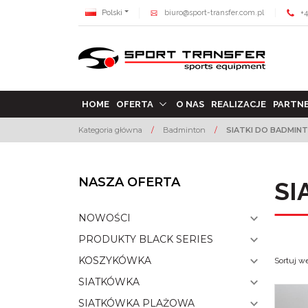
Polski
biuro@sport-transfer.com.pl
+4
HOME
OFERTA
O NAS
REALIZACJE
PARTN
Kategoria główna
/
Badminton
/
SIATKI DO BADMIN
NASZA OFERTA
SI
NOWOŚCI
PRODUKTY BLACK SERIES
KOSZYKÓWKA
Sortuj w
SIATKÓWKA
SIATKÓWKA PLAŻOWA