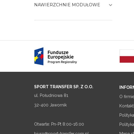
NAWIERZCHNIE MODUŁOWE
SPORT TRANSFER SP. Z O.O.
INFOR
ul. Południowa 81
O firmi
32-400 Jawornik
Kontakt
Polityk
Otwarte: Pn-Pt 8:00-16:00
Polityk
biuro@sport-transfer.com.pl
Mapa s