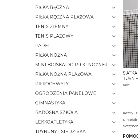
PIŁKA RĘCZNA
PIŁKA RĘCZNA PLAŻOWA
TENIS ZIEMNY
TENIS PLAŻOWY
PADEL
PIŁKA NOŻNA
MINI BOISKA DO PIŁKI NOŻNEJ
SIATK
PIŁKA NOŻNA PLAŻOWA
TURNI
PIŁKOCHWYTY
6021
OGRODZENIA PANELOWE
GIMNASTYKA
RADOSNA SZKOŁA
Każdy z
umiejętn
LEKKOATLETYKA
akcesoria
TRYBUNY I SIEDZISKA
POMOC