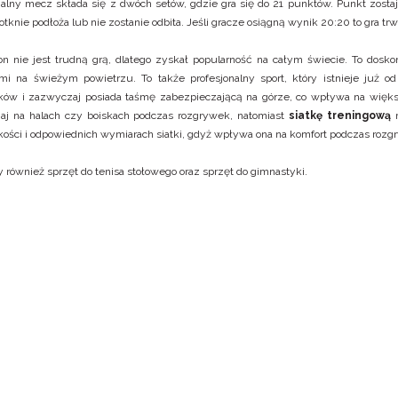
nalny mecz składa się z dwóch setów, gdzie gra się do 21 punktów. Punkt zostaj
dotknie podłoża lub nie zostanie odbita. Jeśli gracze osiągną wynik 20:20 to gr
n nie jest trudną grą, dlatego zyskał popularność na całym świecie. To dosk
i na świeżym powietrzu. To także profesjonalny sport, który istnieje już od
ków i zazwyczaj posiada taśmę zabezpieczającą na górze, co wpływa na więk
aj na halach czy boiskach podczas rozgrywek, natomiast
siatkę treningową
m
akości i odpowiednich wymiarach siatki, gdyż wpływa ona na komfort podczas rozg
y również
sprzęt do tenisa stołowego
oraz
sprzęt do gimnastyki
.