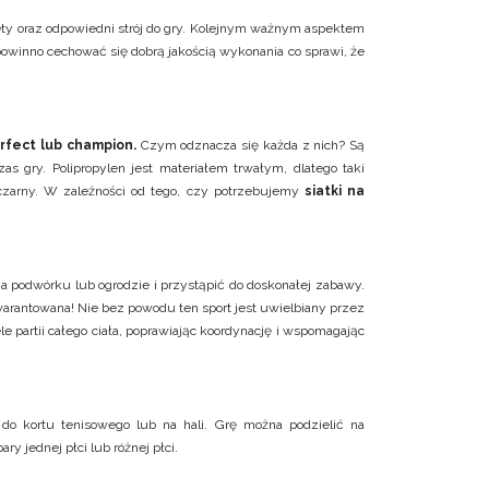
ety oraz odpowiedni strój do gry. Kolejnym ważnym aspektem
 powinno cechować się dobrą jakością wykonania co sprawi, że
rfect lub champion.
Czym odznacza się każda z nich? Są
s gry. Polipropylen jest materiałem trwałym, dlatego taki
zarny. W zależności od tego, czy potrzebujemy
siatki na
na podwórku lub ogrodzie i przystąpić do doskonałej zabawy.
warantowana! Nie bez powodu ten sport jest uwielbiany przez
e partii całego ciała, poprawiając koordynację i wspomagając
o kortu tenisowego lub na hali. Grę można podzielić na
y jednej płci lub różnej płci.