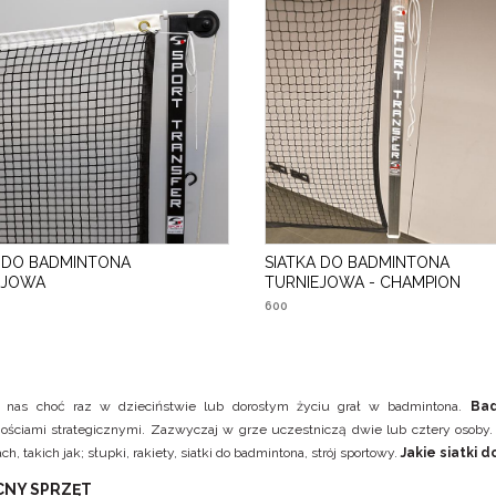
A DO BADMINTONA
SIATKA DO BADMINTONA
EJOWA
TURNIEJOWA - CHAMPION
600
 nas choć raz w dzieciństwie lub dorosłym życiu grał w badmintona.
Bad
ościami strategicznymi. Zazwyczaj w grze uczestniczą dwie lub cztery osoby.
ch, takich jak;
słupki
,
rakiety
,
siatki do badmintona
, strój sportowy.
Jakie siatki 
NY SPRZĘT