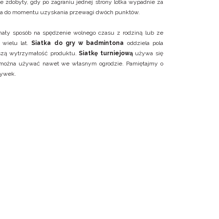
e zdobyty, gdy po zagraniu jednej strony lotka wypadnie za
a trwa do momentu uzyskania przewagi dwóch punktów.
onały sposób na spędzenie wolnego czasu z rodziną lub ze
 wielu lat.
Siatka do gry w badmintona
oddziela pola
szą wytrzymałość produktu.
Siatkę turniejową
używa się
ożna używać nawet we własnym ogrodzie. Pamiętajmy o
rywek.