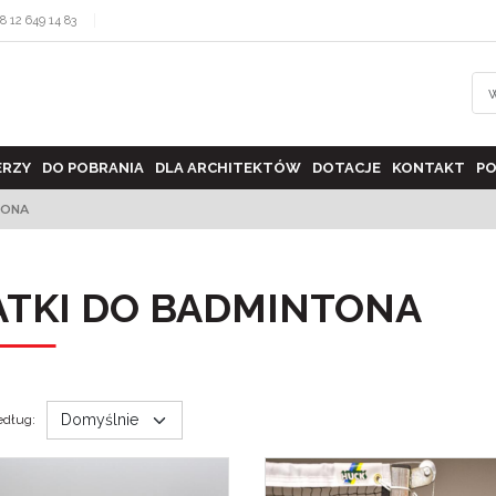
8 12 649 14 83
ERZY
DO POBRANIA
DLA ARCHITEKTÓW
DOTACJE
KONTAKT
PO
TONA
ATKI DO BADMINTONA
edług
: