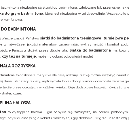
 badmintona niezbędne są słupki do badmintona, tulejowane lub przenośne, raki
tka do gry w badmintona
, która jest niezbędna w tej dyscyplinie. Wszystko to
ie komfortowa.
A DO BADMINTONA
 ofercie znajdą Państwo
siatki do badmintona treningowe, turniejowe pe
 z najwyższej jakości materiałów, zapewniając wytrzymałość i komfort podcza
będzie Państwu służył przez długie lata.
Siatka do badmintona
ma kolor c
, czy też na turnieje
, możemy dobrać odpowiedni model.
NAŁA ROZRYWKA
dmintona to doskonała rozrywka dla całej rodziny. Siatkę można rozłożyć nawet 
ą dwie lub cztery rakiety, wytrzymała lotka i dobry humor - doskonała zabawa g
ale także przez dorosłych w każdym wieku. Daje dodatkowe korzyści, ćwicząc wiel
 strategiczne.
PLINA HALOWA
ton
to dyscyplina halowa - gra odbywa się zazwyczaj na boisku podobnym d
cje indywidualne (single kobiet i mężczyzn) i gry deblowe - w grze uczestniczą par