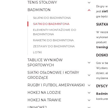
TENIS STOŁOWY
Do gry w
BADMINTON
jest
sia
gra będz
SŁUPKI DO BADMINTONA
SIATKI DO BADMINTONA
SIATK
ELEMENTY MONTAŻOWE DO
W naszej
BADMINTONA
wykonane
RAKIETKI DO BADMINTONA
produkt 
ZESTAWY DO BADMINTONA
treningi
LOTKI
DOSKO
TABLICE WYNIKÓW
Gra w ba
SPORTOWYCH
Wystarcz
SIATKI OSŁONOWE I KOTARY
dzieci, 
GRODZĄCE
myślenie
RUGBY I FUTBOL AMERYKAŃSKI
DYSCY
HOKEJ NA LODZIE
Badmin
konkuren
HOKEJ NA TRAWIE
UNIHOKEJ