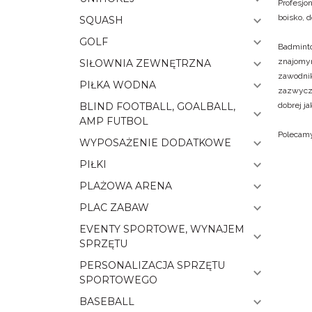
Profesjo
boisko, 
SQUASH
GOLF
Badminto
znajomym
SIŁOWNIA ZEWNĘTRZNA
zawodni
PIŁKA WODNA
zazwycz
dobrej j
BLIND FOOTBALL, GOALBALL,
AMP FUTBOL
Polecam
WYPOSAŻENIE DODATKOWE
PIŁKI
PLAŻOWA ARENA
PLAC ZABAW
EVENTY SPORTOWE, WYNAJEM
SPRZĘTU
PERSONALIZACJA SPRZĘTU
SPORTOWEGO
BASEBALL