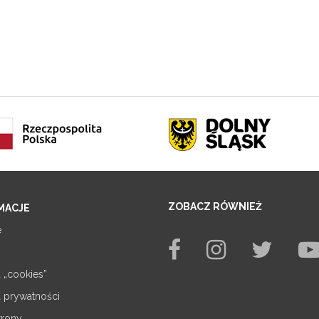
ZOBACZ RÓWNIEŻ
MACJE
e
a „cookies”
a prywatności
trony