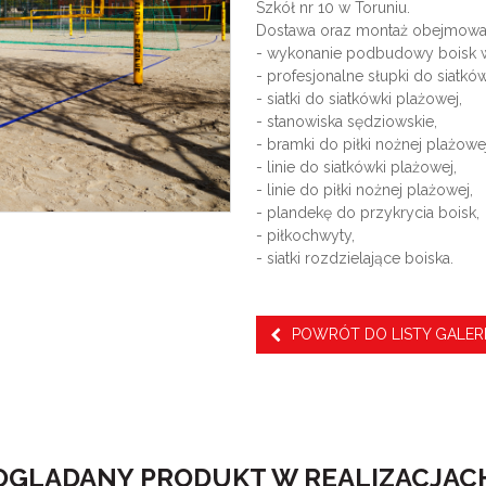
Szkół nr 10 w Toruniu.
Dostawa oraz montaż obejmowa
- wykonanie podbudowy boisk w
- profesjonalne słupki do siatkó
- siatki do siatkówki plażowej,
- stanowiska sędziowskie,
- bramki do piłki nożnej plażowej
- linie do siatkówki plażowej,
- linie do piłki nożnej plażowej,
- plandekę do przykrycia boisk,
- piłkochwyty,
- siatki rozdzielające boiska.
POWRÓT DO LISTY GALERI
OGLĄDANY PRODUKT W REALIZACJAC