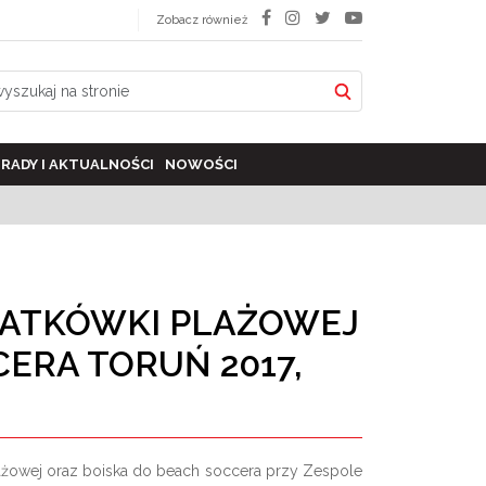
Zobacz również
RADY I AKTUALNOŚCI
NOWOŚCI
SIATKÓWKI PLAŻOWEJ
CERA TORUŃ 2017,
ażowej oraz boiska do beach soccera przy Zespole