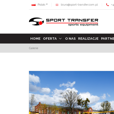
Polski
biuro@sport-transfer.com.pl
+4
HOME
OFERTA
O NAS
REALIZACJE
PARTN
Galerie