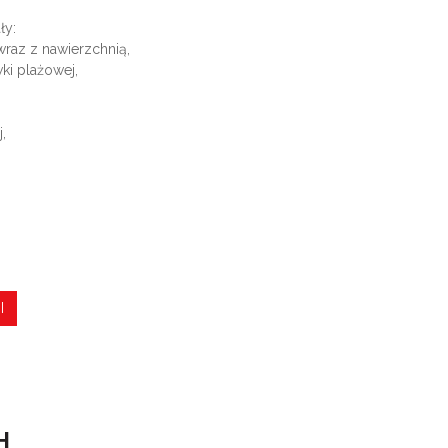
ły:
raz z nawierzchnią,
wki plażowej,
,
I
H