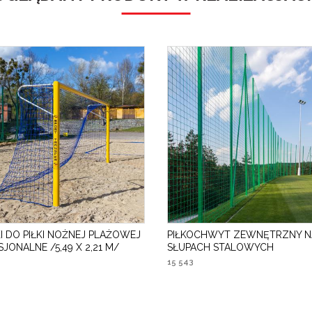
I DO PIŁKI NOŻNEJ PLAŻOWEJ
PIŁKOCHWYT ZEWNĘTRZNY N
JONALNE /5,49 X 2,21 M/
SŁUPACH STALOWYCH
15 543