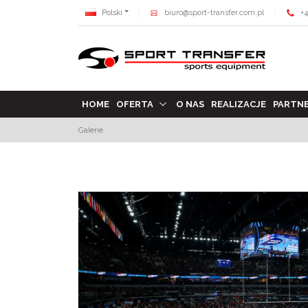
Polski
biuro@sport-transfer.com.pl
+4
HOME
OFERTA
O NAS
REALIZACJE
PARTN
Galerie