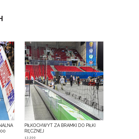
H
ONALNA
PIŁKOCHWYT ZA BRAMKI DO PIŁKI
100
RĘCZNEJ
13 200