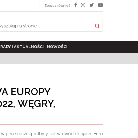
Zobacz również
RADY I AKTUALNOŚCI
NOWOŚCI
A EUROPY
22, WĘGRY,
w piłce ręcznej odbyły się w dwóch krajach. Euro