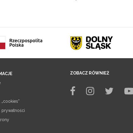
ZOBACZ RÓWNIEŻ
MACJE
e
a „cookies”
a prywatności
trony