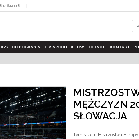
8 12 649 14 83
ERZY
DO POBRANIA
DLA ARCHITEKTÓW
DOTACJE
KONTAKT
PO
MISTRZOSTW
MĘŻCZYZN 20
SŁOWACJA
Tym razem Mistrzostwa Europy 