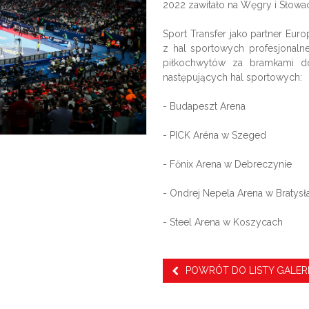
2022 zawitało na Węgry i Słowac
Sport Transfer jako partner Europ
z hal sportowych profesjonalne
piłkochwytów za bramkami do
następujących hal sportowych:
-
Budapeszt Arena
-
PICK Aréna w Szeged
- Főnix Arena w Debreczynie
- Ondrej Nepela Arena w Bratysł
- Steel Arena w Koszycach
POWRÓT DO LISTY GALERI