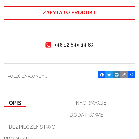
ZAPYTAJ O PRODUKT
+48 12 649 14 83
F
T
W
C
P
POLEĆ ZNAJOMEMU
a
w
y
o
o
c
i
k
p
d
e
t
o
y
z
b
t
p
L
i
o
e
i
e
OPIS
INFORMACJE
o
r
n
l
k
k
s
DODATKOWE
i
ę
BEZPIECZEŃSTWO