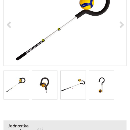
<
>
Jednostka
szt.