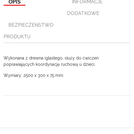
OPIS
INFORMACJE
o
r
n
l
k
k
s
DODATKOWE
i
ę
BEZPIECZEŃSTWO
PRODUKTU
Wykonana z drewna iglastego, służy do ćwiczeń
poprawiających koordynację ruchową u dzieci.
Wymiary: 2500 x 300 x 75 mm.