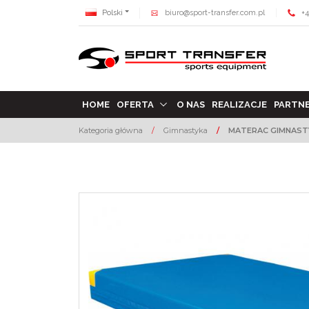
Polski
biuro@sport-transfer.com.pl
+4
HOME
OFERTA
O NAS
REALIZACJE
PARTN
Kategoria główna
/
Gimnastyka
/
MATERAC GIMNAST