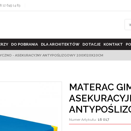
8 12 649 14 83
ERZY
DO POBRANIA
DLA ARCHITEKTÓW
DOTACJE
KONTAKT
PO
YCZNO - ASEKURACYJNY ANTYPOŚLIZGOWY 200X120X20CM
MATERAC GI
ASEKURACYJ
ANTYPOŚLIZ
Numer Artykułu
:
16 017