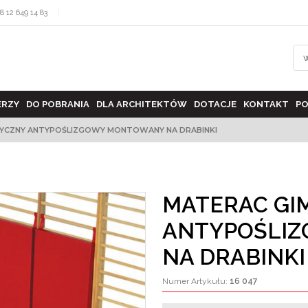
8 12 649 14 83
ERZY
DO POBRANIA
DLA ARCHITEKTÓW
DOTACJE
KONTAKT
PO
YCZNY ANTYPOŚLIZGOWY MONTOWANY NA DRABINKI
MATERAC GI
ANTYPOŚLI
NA DRABINKI
Numer Artykułu
:
16 047
>