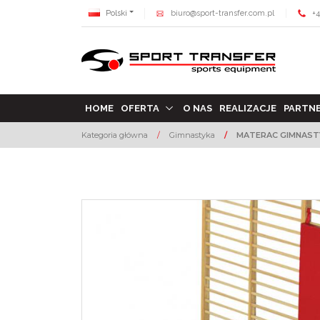
Polski
biuro@sport-transfer.com.pl
+4
HOME
OFERTA
O NAS
REALIZACJE
PARTN
Kategoria główna
/
Gimnastyka
/
MATERAC GIMNAST
<