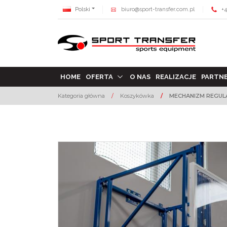
Polski
biuro@sport-transfer.com.pl
+4
HOME
OFERTA
O NAS
REALIZACJE
PARTN
Kategoria główna
/
Koszykówka
/
MECHANIZM REGUL
<