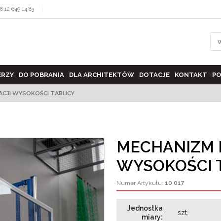
8 12 649 14 83
ERZY
DO POBRANIA
DLA ARCHITEKTÓW
DOTACJE
KONTAKT
PO
ACJI WYSOKOŚCI TABLICY
MECHANIZM 
WYSOKOŚCI 
Numer Artykułu
:
10 017
Jednostka
szt.
miary
:
>