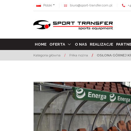
Polski
biuro@sport-transfer.com.pl
+4
HOME
OFERTA
O NAS
REALIZACJE
PARTN
Kategoria główna
/
Piłka nożna
/
OSŁONA GÓRNEJ K