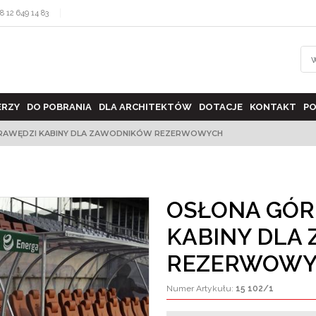
8 12 649 14 83
ERZY
DO POBRANIA
DLA ARCHITEKTÓW
DOTACJE
KONTAKT
PO
RAWĘDZI KABINY DLA ZAWODNIKÓW REZERWOWYCH
OSŁONA GÓR
KABINY DLA
REZERWOWY
Numer Artykułu
:
15 102/1