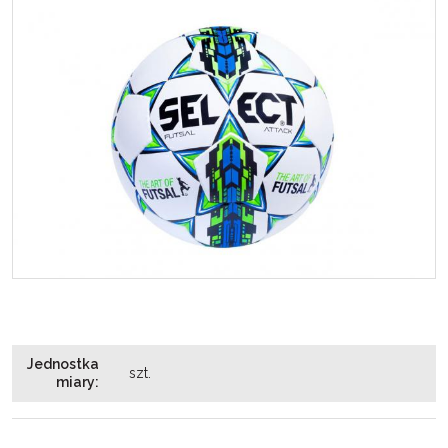
Jednostka
szt.
miary
: