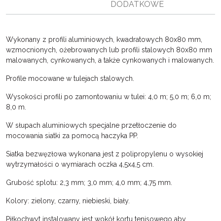
DODATKOWE
i
ę
Wykonany z profili aluminiowych, kwadratowych 80x80 mm,
wzmocnionych, ożebrowanych lub profili stalowych 80x80 mm
malowanych, cynkowanych, a także cynkowanych i malowanych.
Profile mocowane w tulejach stalowych.
Wysokości profili po zamontowaniu w tulei: 4,0 m; 5,0 m; 6,0 m;
8,0 m.
W słupach aluminiowych specjalne przetłoczenie do
mocowania siatki za pomocą haczyka PP.
Siatka bezwęzłowa wykonana jest z polipropylenu o wysokiej
wytrzymałości o wymiarach oczka 4,5x4,5 cm.
Grubość splotu: 2,3 mm; 3,0 mm; 4,0 mm; 4,75 mm.
Kolory: zielony, czarny, niebieski, biały.
Piłkochwyt instalowany jest wokół kortu tenisowego aby