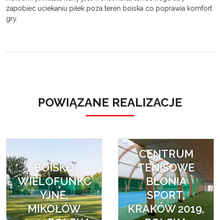
zapobiec uciekaniu piłek poza teren boiska co poprawia komfort
gry.
POWIĄZANE REALIZACJE
CENTRUM
BOISKO
TENISOWE
WIELOFUNKC
BŁONIA
YJNE,
SPORT,
MIKOŁÓW
KRAKÓW 2019,