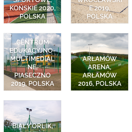
KOŃSKIE 2020,
E 2019,
POLSKA
POLSKA
CENTRUM
EDUKACYJNO-
MULTIMEDIAL
ARŁAMÓW
NE,
ARENA,
PIASECZNO
ARŁAMÓW
2019, POLSKA
2016, POLSKA
BIAŁY ORLIK,