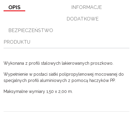
o
e
i
e
OPIS
INFORMACJE
o
r
n
l
k
k
s
DODATKOWE
i
ę
BEZPIECZEŃSTWO
PRODUKTU
Wykonana z profili stalowych lakierowanych proszkowo.
Wypełnienie w postaci siatki polipropylenowej mocowanej do
specjalnych profili aluminiowych z pomocą haczyków PP.
Maksymalne wymiary 1,50 x 2,00 m.