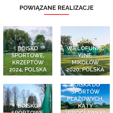
POWIĄZANE REALIZACJE
BOISKO
BOISKO
WIELOFUNKC
SPORTOWE,
YJNE,
KRZEPTÓW
MIKOŁÓW
2024, POLSKA
2020, POLSKA
BOISKA DO
SPORTÓW
PLAŻOWYCH,
BOISKO
KĄTY
SPORTOWE,
WROCŁAWSKI