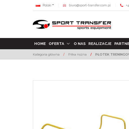
Polski
biuro@sport-transfer.com.pl
+4
HOME
OFERTA
O NAS
REALIZACJE
PARTN
Kategoria główna
/
Piłka nożna
/
PŁOTEK TRENING