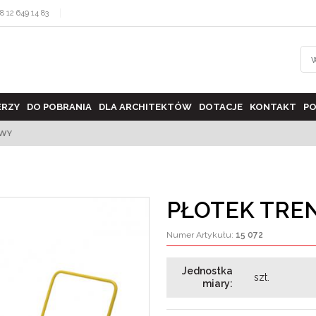
8 12 649 14 83
ERZY
DO POBRANIA
DLA ARCHITEKTÓW
DOTACJE
KONTAKT
PO
OWY
PŁOTEK TRE
Numer Artykułu
:
15 072
Jednostka
szt.
miary
: