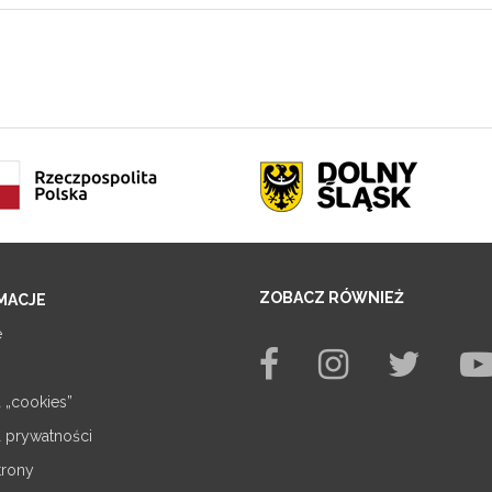
ZOBACZ RÓWNIEŻ
MACJE
e
a „cookies”
a prywatności
trony