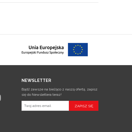
NEWSLETTER
Bądź zawsze na bieżąco z naszą ofertą, zapisz
się do Newslettera teraz!