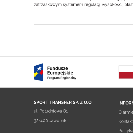
zatrzaskowym systemem regulacji wysokości, plas
SPORT TRANSFER SP. Z O.O.
INFOR
ul. Południowa 81
O firmi
32-400 Jawornik
Kontakt
Polityk