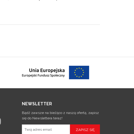
NEWSLETTER
Bądź zawsze na bieżąco z naszą ofertą, zapisz
się do Newslettera teraz!