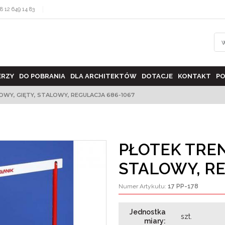
8 12 649 14 83
ERZY
DO POBRANIA
DLA ARCHITEKTÓW
DOTACJE
KONTAKT
PO
WY, GIĘTY, STALOWY, REGULACJA 686-1067
PŁOTEK TREN
STALOWY, RE
Numer Artykułu
:
17 PP-178
Jednostka
szt.
miary
: