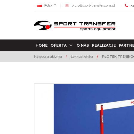
Polski
biuro@sport-transfer.com.pl
+4
HOME
OFERTA
O NAS
REALIZACJE
PARTN
Kategoria główna
/
Lekkoatletyka
/
PŁOTEK TRENINGO