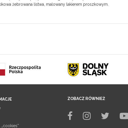
tikowa żebrowana listwa, malowany lakierem proszkowym.
ZOBACZ RÓWNIEŻ
MACJE
e
a „cookies”