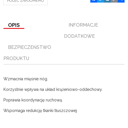
POLEĆ ZNAJOMEMU
a
w
y
o
o
c
i
k
p
d
e
t
o
y
z
b
t
p
L
i
o
e
i
e
OPIS
INFORMACJE
o
r
n
l
k
k
s
DODATKOWE
i
ę
BEZPIECZEŃSTWO
PRODUKTU
Wzmacnia mięśnie nóg.
Korzystnie wpływa na układ krążeniowo-oddechowy.
Poprawia koordynację ruchową.
Wspomaga redukcję tkanki tłuszczowej.