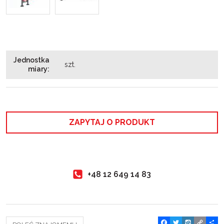
Jednostka
szt.
miary
:
ZAPYTAJ O PRODUKT
+48 12 649 14 83
F
T
W
C
P