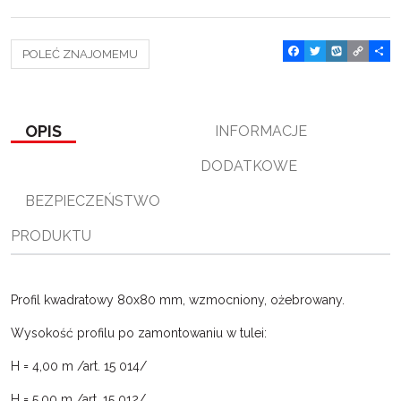
F
T
W
C
P
POLEĆ ZNAJOMEMU
a
w
y
o
o
c
i
k
p
d
e
t
o
y
z
b
t
p
L
i
o
e
i
e
OPIS
INFORMACJE
o
r
n
l
k
k
s
DODATKOWE
i
ę
BEZPIECZEŃSTWO
PRODUKTU
Profil kwadratowy 80x80 mm, wzmocniony, ożebrowany.
Wysokość profilu po zamontowaniu w tulei:
H = 4,00 m /art. 15 014/
H = 5,00 m /art. 15 012/