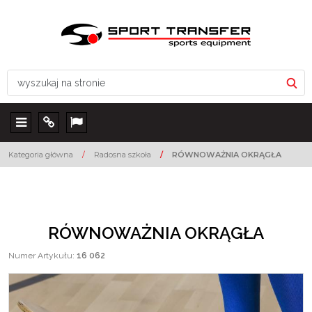
Menu
Info
Lang
Kategoria główna
/
Radosna szkoła
/
RÓWNOWAŻNIA OKRĄGŁA
RÓWNOWAŻNIA OKRĄGŁA
Numer Artykułu
:
16 062