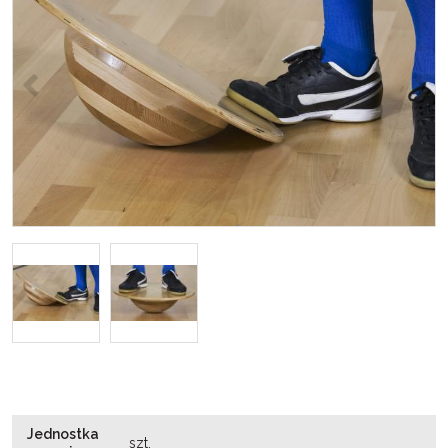
<
>
Jednostka
szt.