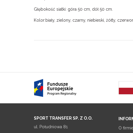
Głębokość siatki: góra 50 cm, dół 50 cm.
Kolor:biały, zielony, czarny, niebieski, żółty, czerwo
SPORT TRANSFER SP. Z O.O.
INFOR
ul. Południowa 81
O firmi