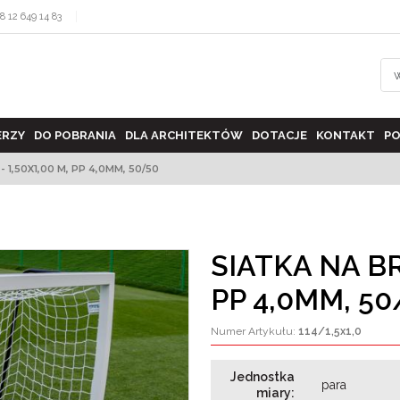
8 12 649 14 83
ERZY
DO POBRANIA
DLA ARCHITEKTÓW
DOTACJE
KONTAKT
PO
 1,50X1,00 M, PP 4,0MM, 50/50
SIATKA NA BR
PP 4,0MM, 50
Numer Artykułu
:
114/1,5x1,0
Jednostka
para
miary
: