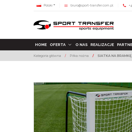
Polski
biuro@sport-transfer.com.pl
+4
HOME
OFERTA
O NAS
REALIZACJE
PARTN
Kategoria główna
/
Piłka nożna
/
SIATKA NA BRAMKĘ -