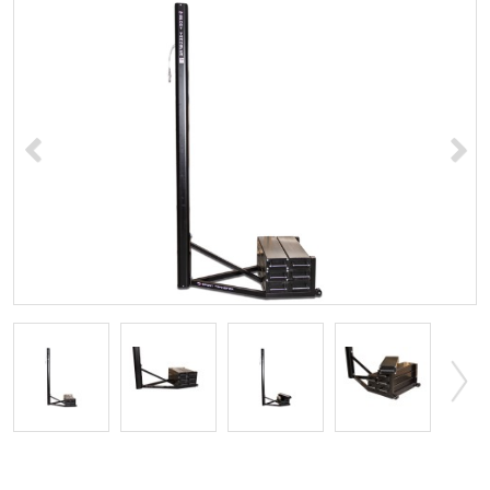
<
>
>