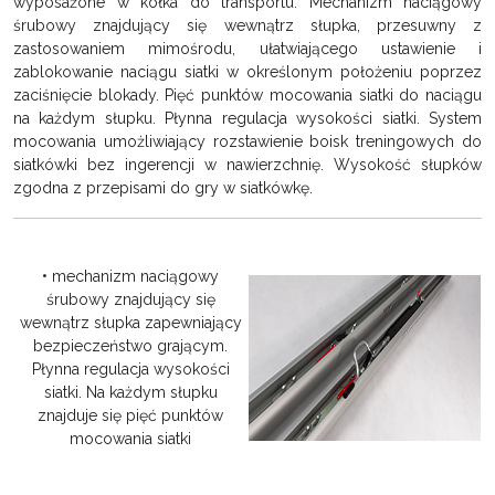
wyposażone w kółka do transportu. Mechanizm naciągowy
śrubowy znajdujący się wewnątrz słupka, przesuwny z
zastosowaniem mimośrodu, ułatwiającego ustawienie i
zablokowanie naciągu siatki w określonym położeniu poprzez
zaciśnięcie blokady. Pięć punktów mocowania siatki do naciągu
na każdym słupku. Płynna regulacja wysokości siatki. System
mocowania umożliwiający rozstawienie boisk treningowych do
siatkówki bez ingerencji w nawierzchnię. Wysokość słupków
zgodna z przepisami do gry w siatkówkę.
• mechanizm naciągowy
śrubowy znajdujący się
wewnątrz słupka zapewniający
bezpieczeństwo grającym.
Płynna regulacja wysokości
siatki. Na każdym słupku
znajduje się pięć punktów
mocowania siatki