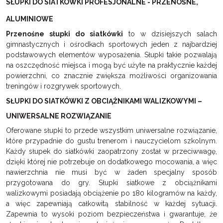
SŁUPKI DO SIATKÓWKI PROFESJONALNE - PRZENOŚNE,
ALUMINIOWE
Przenośne słupki do siatkówki
to w dzisiejszych salach
gimnastycznych i ośrodkach sportowych jeden z najbardziej
podstawowych elementów wyposażenia. Słupki takie pozwalają
na oszczędność miejsca i mogą być użyte na praktycznie każdej
powierzchni, co znacznie zwiększa możliwości organizowania
treningów i rozgrywek sportowych.
SŁUPKI DO SIATKÓWKI Z OBCIĄŻNIKAMI WALIZKOWYMI –
UNIWERSALNE ROZWIĄZANIE
Oferowane słupki to przede wszystkim uniwersalne rozwiązanie,
które przypadnie do gustu trenerom i nauczycielom szkolnym.
Każdy słupek do siatkówki zaopatrzony został w przeciwwagę,
dzięki której nie potrzebuje on dodatkowego mocowania, a więc
nawierzchnia nie musi być w żaden specjalny sposób
przygotowana do gry. Słupki siatkowe z obciążnikami
walizkowymi posiadają obciążenie po 180 kilogramów na każdy,
a więc zapewniają całkowitą stabilność w każdej sytuacji.
Zapewnia to wysoki poziom bezpieczeństwa i gwarantuje, że