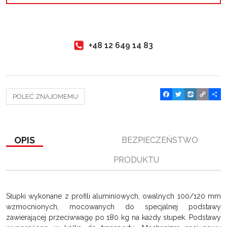
+48 12 649 14 83
F
T
W
C
P
POLEĆ ZNAJOMEMU
a
w
y
o
o
c
i
k
p
d
e
t
o
y
z
b
t
p
L
i
o
e
i
e
OPIS
BEZPIECZEŃSTWO
o
r
n
l
k
k
s
PRODUKTU
i
ę
Słupki wykonane z profili aluminiowych, owalnych 100/120 mm
wzmocnionych, mocowanych do specjalnej podstawy
zawierającej przeciwwagę po 180 kg na każdy słupek. Podstawy