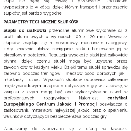
słupki nie będą się chwiać i przewracać. Dodatkowo
wyposażono je w kółka, dzięki którym transport i przenoszenie
słupków jest bardzo wygodne.
PARAMETRY TECHNICZNE SŁUPKÓW
Słupki do siatkówki
przenośne aluminiowe wykonane są z
profili aluminiowych o wymiarach 100 x 120 mm. Wewnątrz
słupków znajduje się mimośrodowy mechanizm naciągowy,
który znacznie ułatwia naciąganie siatki i blokowanie jej w
określonym położeniu. Regulacja wysokości siatki jest całkowicie
płynna, dzięki czemu słupki mogą być używane przez
zawodników w każdym wieku. Dzięki temu słupki sprawdzą się
zarówno podczas treningów i meczów osób dorosłych, jak i
młodzieży i dzieci. Wysokość słupków odpowiada całkowicie
międzynarodowym przepisom dotyczącym gry w siatkówkę, w
związku z czym mogą być one wykorzystywane nawet w
profesjonalnych rozgrywkach. Natomiast
certyfikat
Europejskiego Centrum Jakości i Promocji
poświadcza o
zastosowaniu materiałów najwyższej jakości oraz o spełnieniu
warunków dotyczących bezpieczeństwa podczas gry.
Zapraszamy do zapoznania się z ofertą na
ławeczki