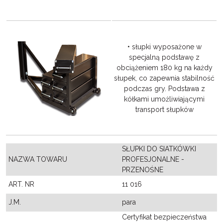
• słupki wyposażone w
specjalną podstawę z
obciążeniem 180 kg na każdy
słupek, co zapewnia stabilność
podczas gry. Podstawa z
kółkami umożliwiającymi
transport słupków
SŁUPKI DO SIATKÓWKI
NAZWA TOWARU
PROFESJONALNE -
PRZENOŚNE
ART. NR
11 016
J.M.
para
Certyfikat bezpieczeństwa