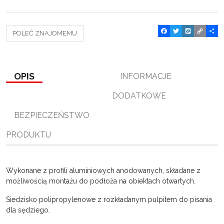
F
T
W
C
P
POLEĆ ZNAJOMEMU
a
w
y
o
o
c
i
k
p
d
e
t
o
y
z
b
t
p
L
i
o
e
i
e
OPIS
INFORMACJE
o
r
n
l
k
k
s
DODATKOWE
i
ę
BEZPIECZEŃSTWO
PRODUKTU
Wykonane z profili aluminiowych anodowanych, składane z
możliwością montażu do podłoża na obiektach otwartych.
Siedzisko polipropylenowe z rozkładanym pulpitem do pisania
dla sędziego.