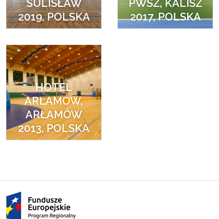
SULISŁAW
PWSZ, KALISZ
2019, POLSKA
2017, POLSKA
HOTEL
ARŁAMÓW,
ARŁAMÓW
2013, POLSKA