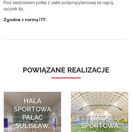
Pod siedziskiem półka z siatki polipropylenowej na napój,
ręcznik itp.
Zgodne z normą ITF.
POWIĄZANE REALIZACJE
HALA
SPORTOWA
PAŁAC
HALA
SULISŁAW,
SPORTOWA