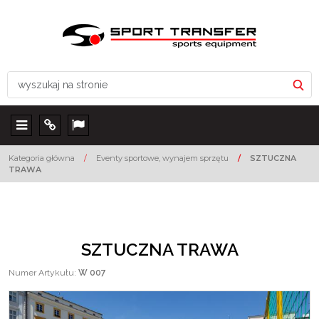
Menu
Info
Lang
Kategoria główna
/
Eventy sportowe, wynajem sprzętu
/
SZTUCZNA
TRAWA
SZTUCZNA TRAWA
Numer Artykułu
:
W 007