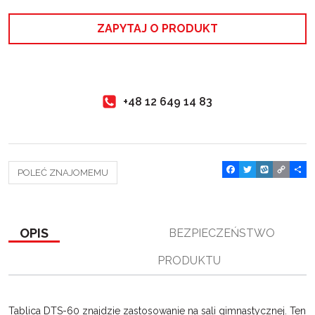
ZAPYTAJ O PRODUKT
+48 12 649 14 83
F
T
W
C
P
POLEĆ ZNAJOMEMU
a
w
y
o
o
c
i
k
p
d
e
t
o
y
z
b
t
p
L
i
o
e
i
e
OPIS
BEZPIECZEŃSTWO
o
r
n
l
k
k
s
PRODUKTU
i
ę
Tablica DTS-60 znajdzie zastosowanie na sali gimnastycznej. Ten