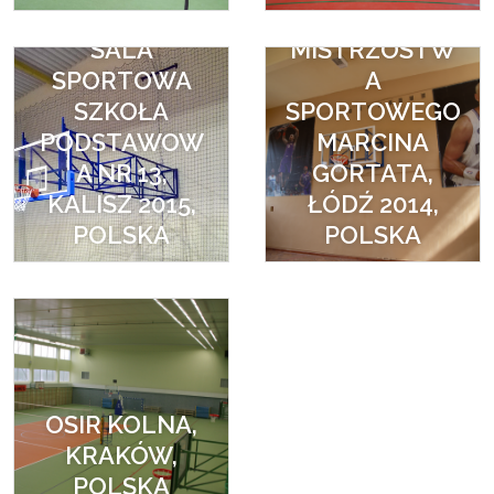
SZKOŁA
SALA
MISTRZOSTW
SPORTOWA
A
SZKOŁA
SPORTOWEGO
PODSTAWOW
MARCINA
A NR 13,
GORTATA,
KALISZ 2015,
ŁÓDŹ 2014,
POLSKA
POLSKA
OSIR KOLNA,
KRAKÓW,
POLSKA