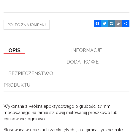
F
T
W
C
P
POLEĆ ZNAJOMEMU
a
w
y
o
o
c
i
k
p
d
e
t
o
y
z
b
t
p
L
i
o
e
i
e
OPIS
INFORMACJE
o
r
n
l
k
k
s
DODATKOWE
i
ę
BEZPIECZEŃSTWO
PRODUKTU
Wykonana z włókna epoksydowego o grubości 17 mm
mocowanego na ramie stalowej malowanej proszkowo lub
cynkowanej ogniowo.
Stosowana w obiektach zamkniętych (sale gimnastyczne, hale