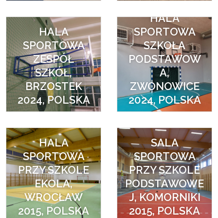
HALA
HALA
SPORTOWA
SPORTOWA
SZKOŁA
ZESPÓŁ
PODSTAWOW
SZKÓŁ,
A,
BRZOSTEK
ZWONOWICE
2024, POLSKA
2024, POLSKA
HALA
SALA
SPORTOWA
SPORTOWA
PRZY SZKOLE
PRZY SZKOLE
EKOLA,
PODSTAWOWE
WROCŁAW
J, KOMORNIKI
2015, POLSKA
2015, POLSKA